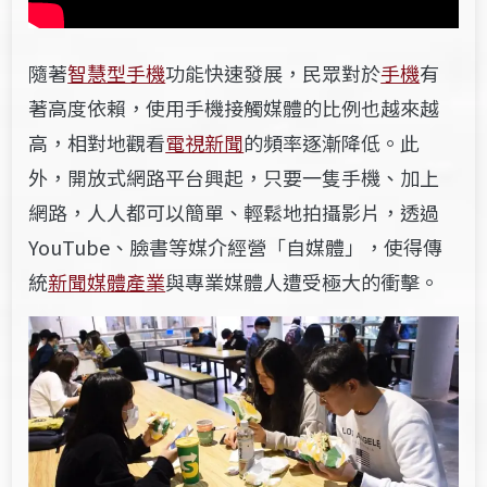
隨著
智慧型手機
功能快速發展，民眾對於
手機
有
著高度依賴，使用手機接觸媒體的比例也越來越
高，相對地觀看
電視新聞
的頻率逐漸降低。此
外，開放式網路平台興起，只要一隻手機、加上
網路，人人都可以簡單、輕鬆地拍攝影片，透過
YouTube
、臉書等媒介經營「自媒體」，使得傳
統
新聞媒體產業
與專業媒體人遭受極大的衝擊。