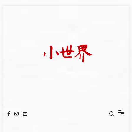
Skip
to
content
我們立足小世界，學習記錄浩瀚蒼穹
世新大學小世界