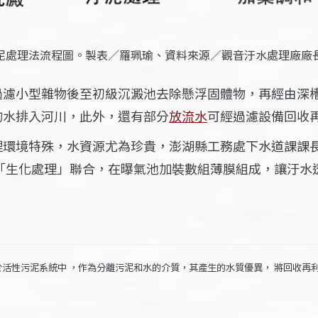
泥處理法流程圖。製表／羅珮瑜、資料來源／觀音汙水處理廠廠
過濾小型雜物後至初級沉澱池去除懸浮固體物，再經由深
的水排入河川，此外，還有部分
放流水
可經過濾設備回收
理環境特殊，水資源尤為珍貴，澎湖縣工務處下水道課課
「生化處理」聯合，在曝氣池加裝數組薄膜組成，讓汙水
於活性污泥系統中
，
作為分離污泥和水的介質，其產生的水質優異，
將
回收再