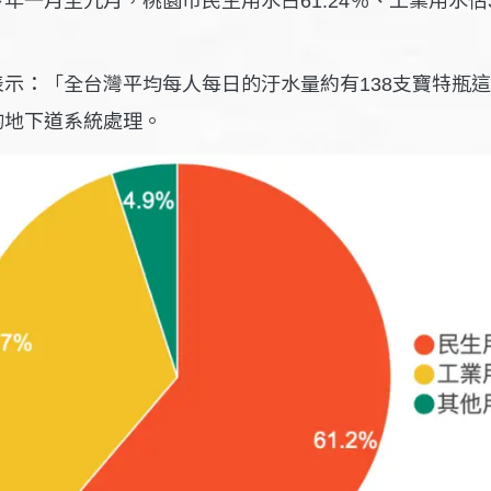
61.24
表示：「全台灣平均每人每日的汙水量約有
支寶特瓶這
138
的地
下道系統處理
。