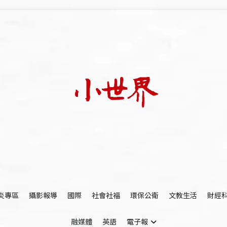
我們立足小世界，學習記錄浩瀚蒼穹
世新大學小世界
炎專區
攝影報導
國際
社會社福
環保公衛
文教生活
財經
融媒體
英語
電子報