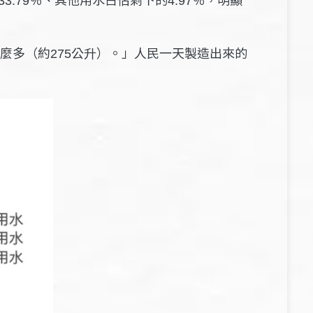
33.79
4.97
麼多（約
公升）。」人民一天製造出來的
275