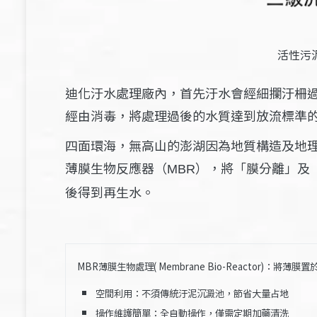
活性污
迪化汙水處理廠內，首先汙水會經細攔汙柵
經由消毒，將處理過後的水質達到放流標準
四面環海，無高山的澎湖因為地質構造及地
薄膜生物反應器（
），將「膜分離」及
MBR
後得到再生水。
MBR薄膜生物處理( Membrane Bio-Reactor)：
將薄膜置
空間利用：不須傳統汙泥沉澱池，節省大量占地
操作維護簡單：全自動操作，僅需定期加藥清洗