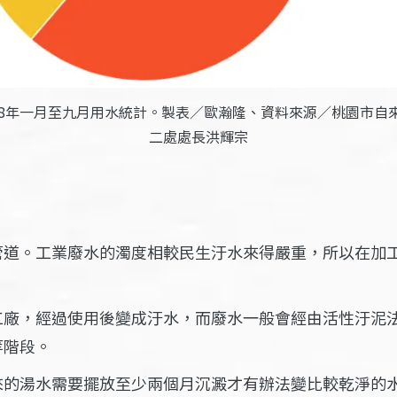
08年一月至九月用水統計。製表／歐瀚隆、資料來源／桃園市自
二處處長洪輝宗
管道。工業廢水的濁度相較民生汙水來得嚴重，所以在加
工廠，經過使用後變成汙水，而廢水一般會經由活性汙泥
等階段。
來的湯水需要擺放至少兩個月沉澱才有辦法變比較乾淨的