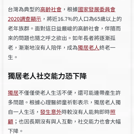
台灣為典型的
高齡社會
，根據
國家發展委員會
2020調查顯示
，將近16.7%的人口為65歲以上的
老年族群。面對這日益嚴峻的高齡社會，伴隨而
來的問題也隨之呼之欲出。如年長者將逐漸孤
老，漸漸地沒有人陪伴，成為
獨居老人
終老一
生。
獨居老人社交能力恐下降
獨居
不僅僅使老人生活不便，還可能連帶產生許
多問題。根據心理醫師童祈彰表示，獨居老人獨
自一人生活，
發生意外
時較沒有人能夠即時
照
顧
；也因長期沒有與人互動，社交能力也會大幅
下降。