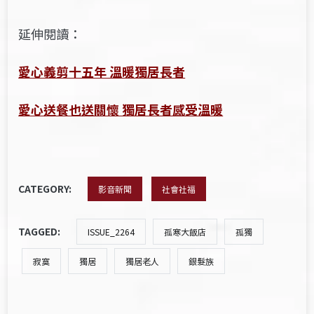
延伸閱讀：
愛心義剪十五年 溫暖獨居長者
愛心送餐也送關懷 獨居長者感受溫暖
CATEGORY:
影音新聞
社會社福
TAGGED:
ISSUE_2264
孤寒大飯店
孤獨
寂寞
獨居
獨居老人
銀髮族