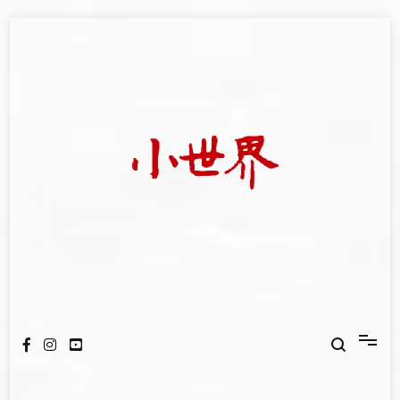
Skip
to
content
我們立足小世界，學習記錄浩瀚蒼穹
世新大學小世界