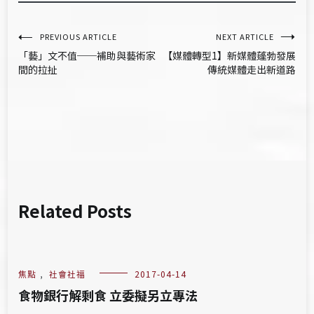
文
PREVIOUS ARTICLE
NEXT ARTICLE
「藝」文不值──補助與藝術家
【媒體轉型1】新媒體蓬勃發展
章
間的拉扯
傳統媒體走出新道路
導
覽
Related Posts
焦點
,
社會社福
2017-04-14
食物銀行解剩食 立委擬另立專法