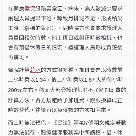
在醫療
健保
服務業常因，病床、病人數減少要求
護理人員提早下班，導致月排班不足，形成積欠
工時（俗稱的負班），同時院方也會要求護理人
員買回積欠時數、補上班日或與正時數相抵，也
會有預借休假日的情況，讓護理人員形成負班後
再補班。
醫院計算
薪水
的方式很多種，加班費是以時數前
二小時乘以
，後二小時乘以
大約每小時
1.34
1.67
元左右。然而大部分護理師並不了解加班費的
200
計算方法，資方規避給予加班費，說服換算成正
時數替代，往後再以負時數的方次扣回來。
而工時無法預借，《民法》第487條明文規定勞動
力無法儲存，醫療健保服務業中所謂積、借、休