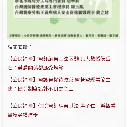
相關閱讀：
【公民論壇】醫師納勞基法困難 北大教授侯岳
宏：勞雇關係都應受規範
【公民論壇】醫護勞權待改善 醫勞盟理事簡立
建：健保制度設計不良是主因
【公民論壇】住院醫師納勞基法 洪子仁：樂觀看
醫護勞權進步