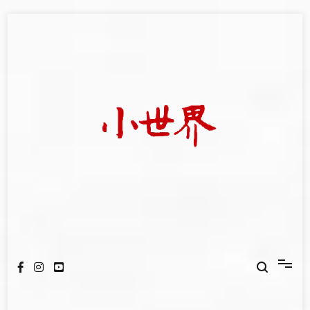
Skip
to
content
我們立足小世界，學習記錄浩瀚蒼穹
世新大學小世界