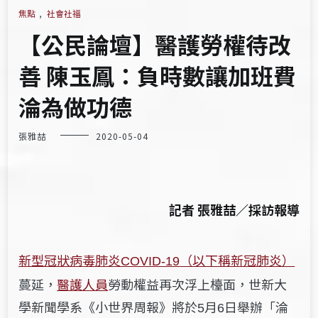
焦點
,
社會社福
【公民論壇】醫護勞權待改
善 陳玉鳳：負時數讓加班費
淪為做功德
張雅喆
2020-05-04
記者 張雅喆
／
採訪報導
新型冠狀病毒肺炎
（以下稱新冠肺炎）
COVID-19
蔓延，
醫護人員
勞動權益再次浮上檯面，世新大
學新聞學系《小世界周報》
將於
月
日舉辦「淪
5
6