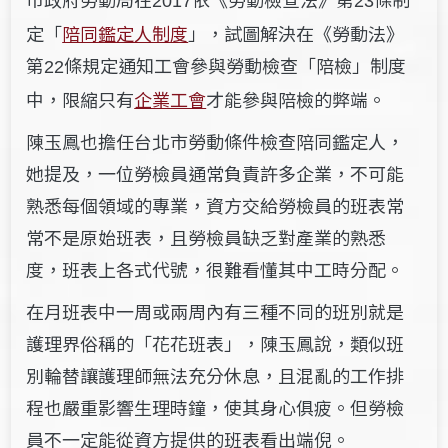
2017
23
定「
陪同鑑定人制度
」，試圖解決在《勞動法》
第
條規定通知工會參與勞動檢查「陪檢」制度
22
中，限縮只有
企業工會
才能參與陪檢的弊端。
陳玉鳳也擔任台北市勞動條件檢查陪同鑑定人，
她提及，一位勞檢員通常負責許多企業，不可能
熟悉每個領域的專業，資方交給勞檢員的班表常
常不是原始班表，且勞檢員缺乏對產業的熟悉
度，班表上各式代號，很難看懂其中工時分配。
在月班表中一周或兩周內有三種不同的班別就是
護理界俗稱的「花花班表」，陳玉鳳說，類似班
別輪替讓護理師無法充分休息，且混亂的工作排
程也嚴重影響生理時鐘，使其身心俱疲。但勞檢
員不一定能從資方提供的班表看出端倪。