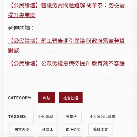
【公民論壇】醫護勞資問題難解 胡華泰：勞檢需
提升專業度
延伸閱讀：
【公民論壇】罷工預告期引異議 盼政府落實勞資
對談
【公民論壇】公眾勞權意識待提升 教育刻不容緩
CATEGORY:
焦點
社會社福
TAGGED:
公民論談
勞基法
小世界公民論壇
白衣天使
積借休
血汗勞工
護師工會