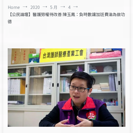
Home
2020
5 月
4
【公民論壇】醫護勞權待改善 陳玉鳳：負時數讓加班費淪為做功
德