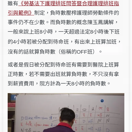
雖有
《勞基法下護理排班問答暨合理護理排班指
引與範例》
制定，負時數壓榨護理師勞動條件的
事件仍不在少數。而負時數的概念陳玉鳳講解，
一般來說上班
小時，一天超過法定
小時後下班
8
8
的
小時若被分配到待命班，有出來上班算加班，
4
沒有的話就算負時數（俗稱的
班）。
OFF
或者是假日被分配到待命班有需要到醫院上班算
正時數，若不需要出班就算負時數，不只沒有拿
到薪資費用，院方計為一天
小時的負時數。
8