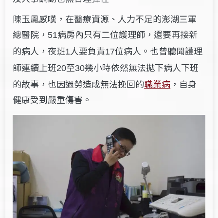
陳玉鳳感嘆，在醫療資源、人力不足的澎湖三軍
總醫院，
病房內只有二位護理師，還要再接新
51
的病人，夜班
人要負責
位病人。也曾聽聞護理
1
17
師連續上班
至
幾小時依然無法拋下病人下班
20
30
的故事，也因過勞造成無法挽回的
職業病
，自身
健康受到嚴重傷害。