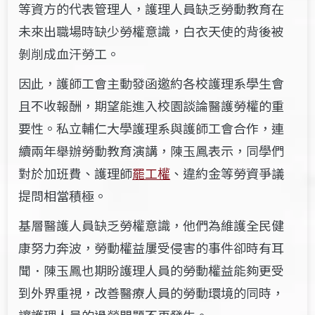
等資方的代表管理人，護理人員缺乏勞動教育在
未來出職場時缺少勞權意識，白衣天使的背後被
剝削成血汗勞工。
因此，護師工會主動發函邀約各校護理系學生會
且不收報酬，期望能進入校園談論醫護勞權的重
要性。私立輔仁大學護理系與護師工會合作，連
續兩年舉辦勞動教育演講，陳玉鳳表示，同學們
對於加班費、護理師
罷工權
、違約金等勞資爭議
提問相當積極。
基層醫護人員缺乏勞權意識，他們為維護全民健
康努力奔波，勞動權益屢受侵害的事件卻時有耳
聞．陳玉鳳也期盼護理人員的勞動權益能夠更受
到外界重視，改善醫療人員的勞動環境的同時，
讓護理人員的過勞問題不再發生。