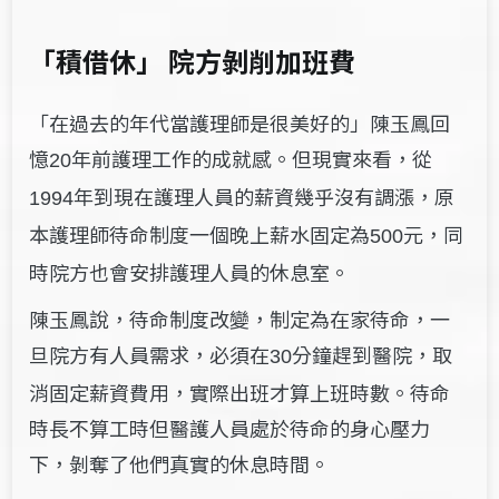
「積借休」 院方剝削加班費
「在過去的年代當護理師是很美好的」陳玉鳳回
憶
年前護理工作的成就感。但現實來看，從
20
年到現在護理人員的薪資幾乎沒有調漲，原
1994
本護理師待命制度一個晚上薪水固定為
元，同
500
時院方也會安排護理人員的休息室。
陳玉鳳說，待命制度改變，制定為在家待命，一
旦院方有人員需求，必須在
分鐘趕到醫院，取
30
消固定薪資費用，實際出班才算上班時數。待命
時長不算工時但醫護人員處於待命的身心壓力
下，剝奪了他們真實的休息時間。