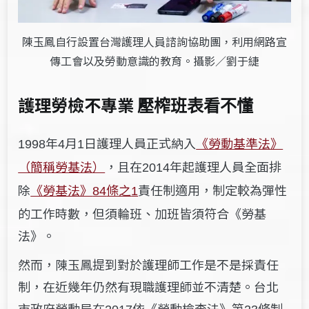
陳玉鳳自行設置台灣護理人員諮詢協助團，利用網路宣
傳工會以及勞動意識的教育。攝影／劉于緁
護理勞檢不專業
壓榨
班表看不懂
年
月
日護理人員正式納入
《勞動基準法》
1998
4
1
（簡稱勞基法）
，且在
年起護理人員全面排
2014
除
《勞基法》
條之
責任制適用，制定較為彈性
84
1
的工作時數，但須輪班、加班皆須符合《勞基
法》。
然而，陳玉鳳提到對於護理師工作是不是採責任
制，在近幾年仍然有現職護理師並不清楚。
台北
市政府勞動局在
依《勞動檢查法》第
條制