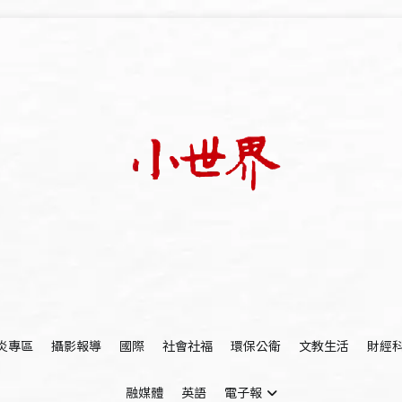
我們立足小世界，學習記錄浩瀚蒼穹
世新大學小世界
炎專區
攝影報導
國際
社會社福
環保公衛
文教生活
財經
融媒體
英語
電子報