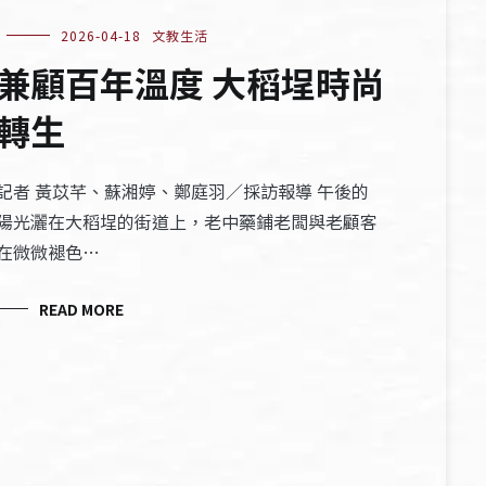
2026-04-18
文教生活
兼顧百年溫度 大稻埕時尚
轉生
記者 黃苡芊、蘇湘婷、鄭庭羽／採訪報導 午後的
陽光灑在大稻埕的街道上，老中藥鋪老闆與老顧客
在微微褪色…
READ MORE