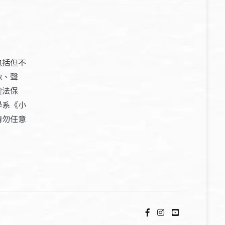
包括但不
像、聲
權法保
學系《小
請勿任意