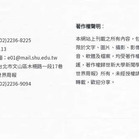
著作權聲明
：
本網站上刊載之所有內容，
2)2236-8225
限於文字、圖片、攝影、影
13
音、軟體及檔案，均受著作
e01@mail.shu.edu.tw
護，著作權歸世新大學新聞
台北市文山區木柵路一段17巷
世界周報》所有，未經授權
世界周報
轉載，歡迎分享。
2)2236-9094