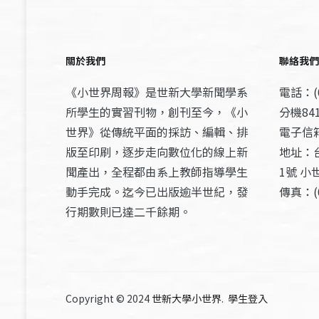
關於我們
聯絡我們
《小世界周報》是世新大學新聞學系
電話：(0
所學生的實習刊物，創刊至今，《小
分機841
世界》從傳統平面的採訪、編輯、排
電子信箱：
版至印刷，逐步走向數位化的線上新
地址：
聞產出，全程都由系上教師指導學生
1號 小
動手完成。迄今已出版逾半世紀，發
傳真：(0
行期數則已達二千餘期。
Copyright © 2024
世新大學小世界
.
學生登入