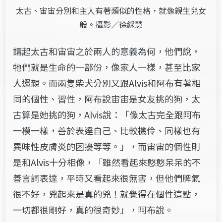
太古、宙宙分別和主人有著類似的性格，就像親生兒女
般。攝影／徐綵慧
講起太古和宙宙之於兩人的意義為何，他們說，
牠們就是生命的一部份，像家人一樣，甚至比家
人還親。而兩隻柴犬分別又跟Alvis和阿布有著相
同的個性、習性，阿布說宙宙是女友挑的狗，太
古算是她挑的狗，Alvis說：「像太古完全跟阿布
一模一樣，善於表達自己、比較機伶、同樣也有
異味性皮膚炎的困擾等等。」，而宙宙的個性則
是和Alvis十分相像，「雖然看起來憨憨呆呆的不
善言詞表達，平時又看起來很無害，但他們脾氣
很不好，兇起來是真的兇！就覺得在個性這點，
一切都很剛好，真的很奇妙
」
，
阿布說。