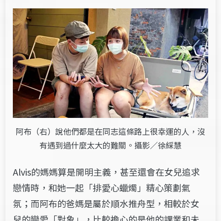
阿布（右）說他們都是在同志這條路上很幸運的人，沒
有遇到過什麼太大的難關。攝影／徐綵慧
Alvis的媽媽算是開明主義，甚至還會在女兒追求
戀情時，和她一起「排愛心蠟燭」精心策劃氣
氛；而阿布的爸媽是屬於順水推舟型，相較於女
兒的戀愛「對象」，比較擔心的是他的課業和未