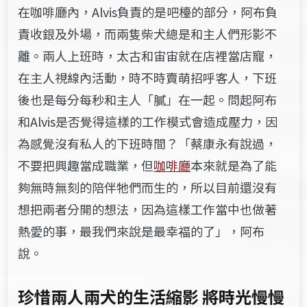
在咖啡廳內，Alvis負責的是吧檯的部分，阿布負
責收銀及外場，而兩隻柴犬總是和主人們形影不
離。兩人上班時，太古和宙宙就在店裡當店寵，
在主人視線內活動，時不時賣萌招呼客人，下班
後也是每分每秒和主人「膩」在一起。問起阿布
和Alvis是否覺得這樣的工作模式會造成壓力，因
為感覺沒有私人的下班時間？「蔡康永有說過，
不要把興趣當成職業，但
咖啡廳
本來就是為了能
夠無時無刻的陪伴牠們而生的，所以目前還沒有
想把兩者分開的想法，因為這樣工作當中也做著
熱愛的事，最我們來說是最幸福的了」，阿布
說。
珍惜兩人兩犬的生活縮影
將時光慢慢