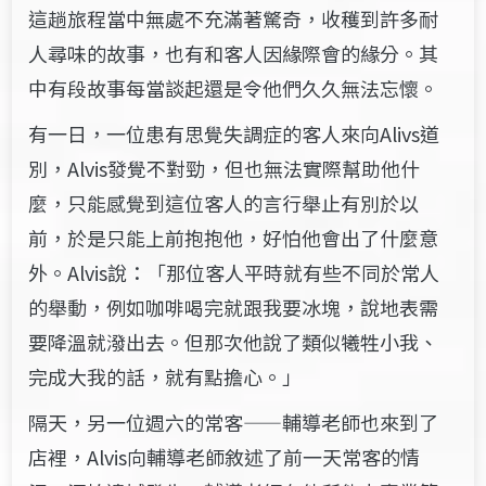
這趟旅程當中無處不充滿著驚奇，收穫到許多耐
人尋味的故事，也有和客人因緣際會的緣分。其
中有段故事每當談起還是令他們久久無法忘懷。
有一日，一位患有思覺失調症的客人來向Alivs道
別，Alvis發覺不對勁，但也無法實際幫助他什
麼，只能感覺到這位客人的言行舉止有別於以
前，於是只能上前抱抱他，好怕他會出了什麼意
外。Alvis說：「那位客人平時就有些不同於常人
的舉動，例如咖啡喝完就跟我要冰塊，說地表需
要降溫就潑出去。但那次他說了類似犧牲小我、
完成大我的話，就有點擔心。」
隔天，另一位週六的常客——輔導老師也來到了
店裡，Alvis向輔導老師敘述了前一天常客的情