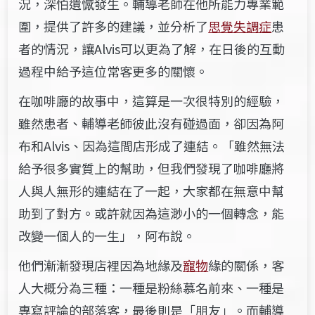
況，深怕遺憾發生。輔導老師在他所能力專業範
圍，提供了許多的建議，並分析了
思覺失調症
患
者的情況，讓Alvis可以更為了解，在日後的互動
過程中給予這位常客更多的關懷。
在咖啡廳的故事中，這算是一次很特別的經驗，
雖然患者、輔導老師彼此沒有碰過面，卻因為阿
布和Alvis、因為這間店形成了連結。「雖然無法
給予很多實質上的幫助，但我們發現了咖啡廳將
人與人無形的連結在了一起，大家都在無意中幫
助到了對方。或許就因為這渺小的一個轉念，能
改變一個人的一生」，阿布說。
他們漸漸發現店裡因為地緣及
寵物
緣的關係，客
人大概分為三種：一種是粉絲慕名前來、一種是
專寫評論的部落客，最後則是「朋友」。而輔導