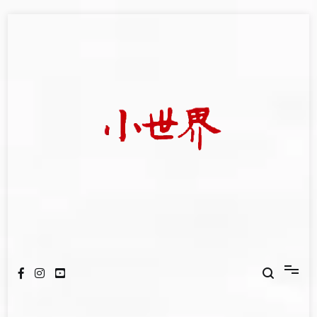
Skip
to
content
我們立足小世界，學習記錄浩瀚蒼穹
世新大學小世界