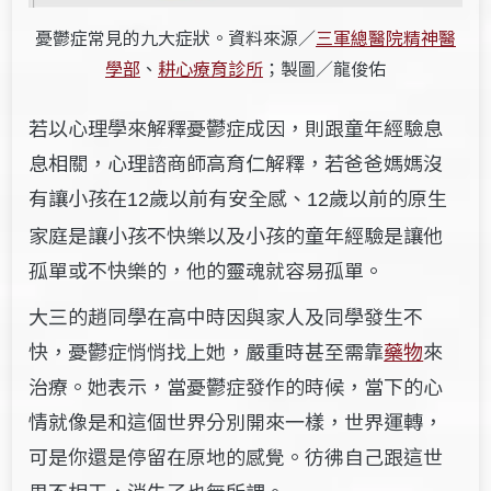
憂鬱症常見的九大症狀。資料來源／
三軍總醫院精神醫
學部
、
耕心療育診所
；製圖／龍俊佑
若以心理學來解釋憂鬱症成因，則跟童年經驗息
息相關，心理諮商師高育仁解釋，若爸爸媽媽沒
有讓小孩在
歲以前有安全感、
歲以前的原生
12
12
家庭是讓小孩不快樂以及小孩的童年經驗是讓他
孤單或不快樂的，他的靈魂就容易孤單。
大三的趙同學在高中時因與家人及同學發生不
快，憂鬱症悄悄找上她，
嚴重時甚至需靠
藥物
來
治療。
她表示，
當憂鬱症發作的時候
，當下的心
情就像是和這個世界分別開來一樣，世界運轉，
可是你還是停留在原地的感覺。彷彿自己跟這世