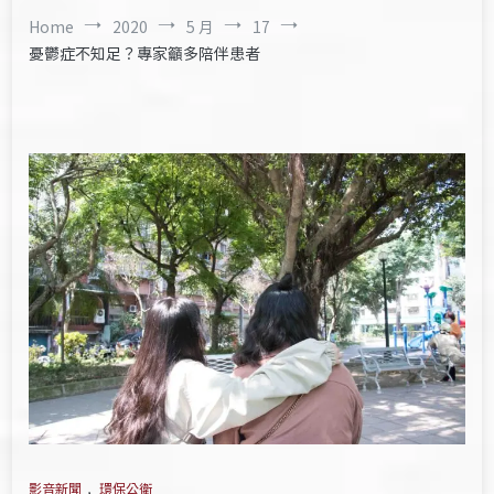
Home
2020
5 月
17
憂鬱症不知足？專家籲多陪伴患者
影音新聞
,
環保公衛