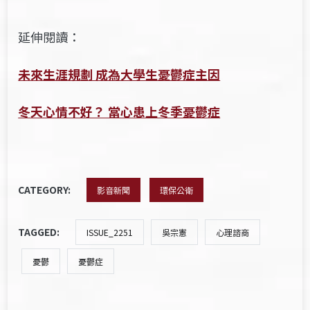
延伸閱讀：
未來生涯規劃 成為大學生憂鬱症主因
冬天心情不好？ 當心患上冬季憂鬱症
CATEGORY:
影音新聞
環保公衛
TAGGED:
ISSUE_2251
吳宗憲
心理諮商
憂鬱
憂鬱症