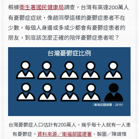
根據
衛生署國民健康局
調查，台灣有高達
萬人
200
有憂鬱症症狀，像趙同學這樣的憂鬱症患者不在
少數，每個人身邊或多或少都會有憂鬱症患者的
朋友，到底該怎麼正確的陪伴憂鬱症患者呢？
台灣憂鬱症人口估計有
萬人，幾乎每十人就有一人患
200
有憂鬱症。
資料來源／衛福部國建署
、製圖／陳靖惟