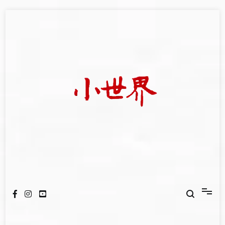
Skip
to
content
我們立足小世界，學習記錄浩瀚蒼穹
世新大學小世界