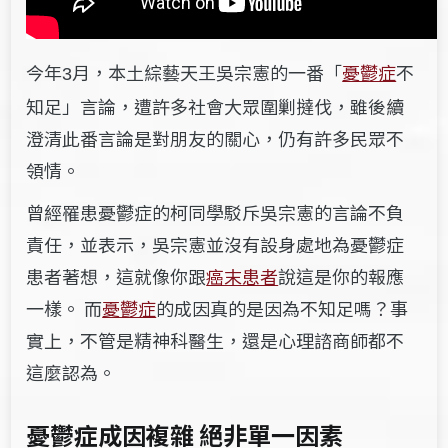
今年
月，本土綜藝天王吳宗憲的一番「
憂鬱症
不
3
知足」言論，遭許多社會大眾圍剿撻伐，雖後續
澄清此番言論是對朋友的關心，仍有許多民眾不
領情。
曾經罹患憂鬱症的柯同學駁斥吳宗憲的言論不負
責任，並表示，吳宗憲並沒有設身處地為憂鬱症
患者著想，這就像你跟
癌末患者
說這是你的報應
一樣。
而
憂鬱症
的成因真的是因為不知足嗎？事
實上，不管是精神科醫生，還是心理諮商師都不
這麼認為。
憂鬱症成因複雜 絕非單一因素