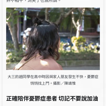
界不相干，消失了也無所謂。
大三的趙同學在高中時因與家人朋友發生不快，憂鬱症
悄悄找上門。攝影／陳靖惟
正確陪伴憂鬱症患者 切記不要說加油