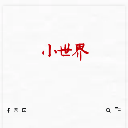
Skip
to
content
我們立足小世界，學習記錄浩瀚蒼穹
世新大學小世界