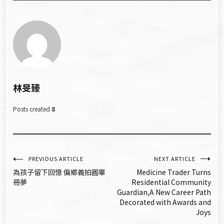
林旻臻
Posts created
8
文
PREVIOUS ARTICLE
NEXT ARTICLE
為孩子留下回憶 偏鄉義拍圓畢
Medicine Trader Turns
章
冊夢
Residential Community
Guardian,A New Career Path
導
Decorated with Awards and
Joys
覽