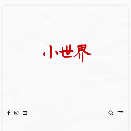
Skip
to
content
我們立足小世界，學習記錄浩瀚蒼穹
世新大學小世界