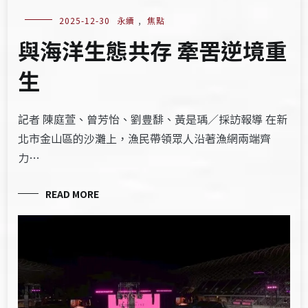
2025-12-30
永續
,
焦點
與海洋生態共存 牽罟逆境重
生
記者 陳庭萱、曾芳怡、劉豊馡、黃是瑀／採訪報導 在新
北市金山區的沙灘上，漁民帶領眾人沿著漁網兩端齊
力…
READ MORE