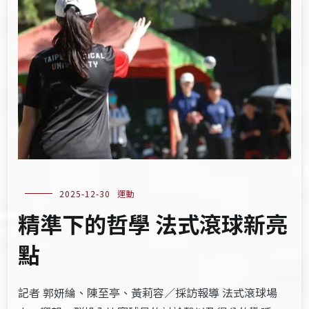
2025-12-30
運動
精準下的哲學 法式滾球新亮
點
記者 郭妍綸、陳至亭、黃莉容／採訪報導 法式滾球場