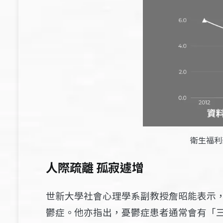
衛生福利
人際疏離 孤寂遽增
世新大學社會心理學系副教授詹昭能
表示
鬱症。
他亦指出
，憂鬱症患者通常會有「