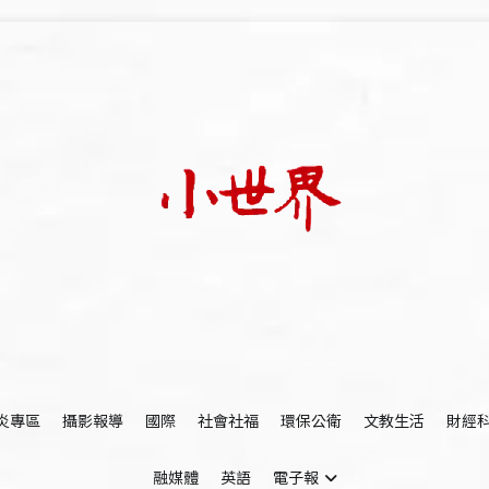
我們立足小世界，學習記錄浩瀚蒼穹
世新大學小世界
炎專區
攝影報導
國際
社會社福
環保公衛
文教生活
財經
融媒體
英語
電子報