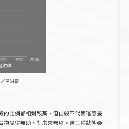
圖／呂洪瑋
殺的比例都相對較高，但自殺不代表罹患憂
事物覺得無助、對未來無望。這三種狀態疊