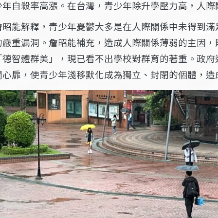
少年自殺率高漲。在台灣，青少年除升學壓力高，人際
詹昭能解釋，青少年憂鬱大多是在人際關係中未得到滿
的嚴重漏洞。詹昭能補充，造成人際關係薄弱的主因，
「德智體群美」，現已看不出學校對群育的著重。政府
開心扉，使青少年淺移默化成為獨立、封閉的個體，造