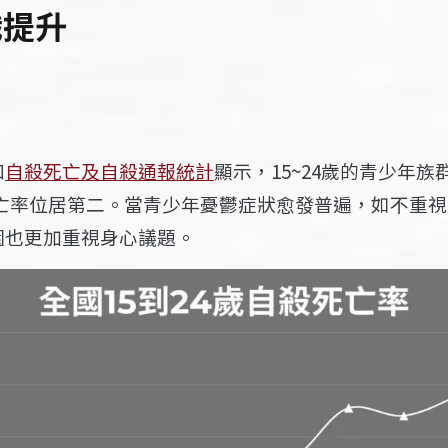
識提升
和
自殺死亡及自殺通報統計
顯示，
15~24歲的青少年
亡率位居第二
。當
青少年憂鬱症狀愈發普遍，如不重視
園也更加重視身心議題。