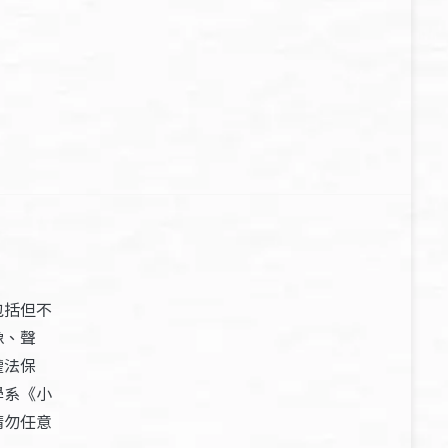
包括但不
像、聲
權法保
學系《小
請勿任意