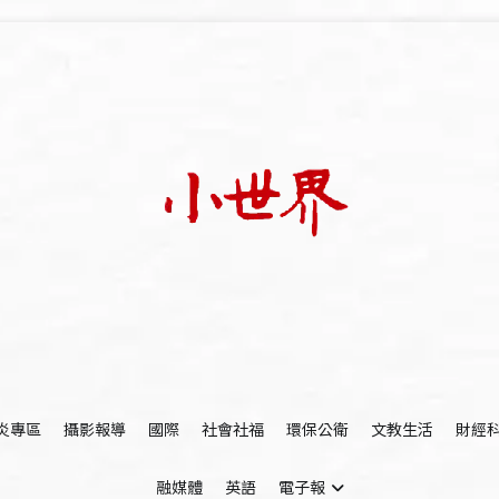
我們立足小世界，學習記錄浩瀚蒼穹
世新大學小世界
炎專區
攝影報導
國際
社會社福
環保公衛
文教生活
財經
融媒體
英語
電子報