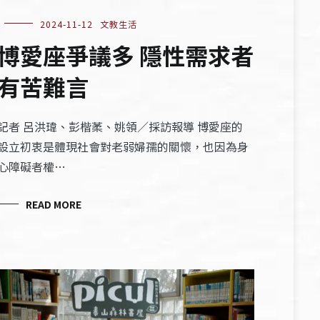
2024-11-12
文教生活
博愛座爭議多 隱性需求者
有苦難言
記者 呂洪瑋、彭楷葇、姚領／採訪報導 博愛座的
設立初衷是體現社會對老弱婦孺的關懷，也因為身
心障礙者權…
READ MORE