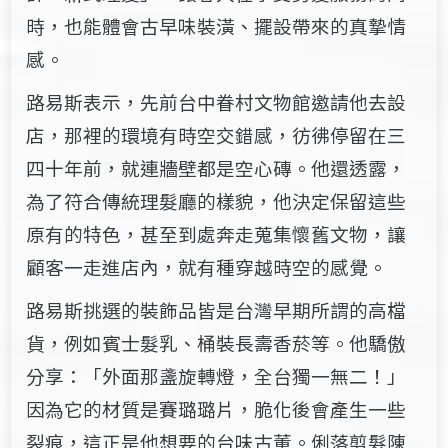
時，也能體會古早味裝潢、擺設帶來的真摯情
感。
路易斯表示，先前台中眷村文物館邀請他去設
店，那裡的環境有時空交錯感，彷彿停留在三
四十年前，就連牆壁都是空心磚。他還透露，
為了符合傳統理髮廳的樣貌，他決定保留這些
原有的特色，甚至到處奔走蒐集懷舊文物，讓
顧客一走進店內，就有種穿越時空的感覺。
路易斯挑選的裝飾品皆是台灣早期所謂的高檔
貨，例如賓士髮乳、桶裝長壽香菸等。他驕傲
分享：「外面那盞旋轉燈，全台獨一無二！」
因為它的材質是賽璐璐片，脆化後會產生一些
裂痕，這正是他想要的台味古董。俐落剪髮陳