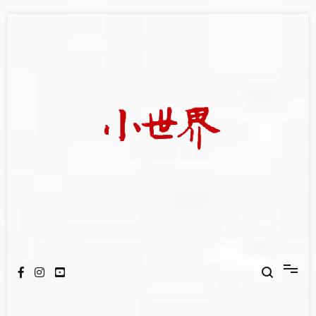
Skip
to
content
我們立足小世界，學習記錄浩瀚蒼穹
世新大學小世界