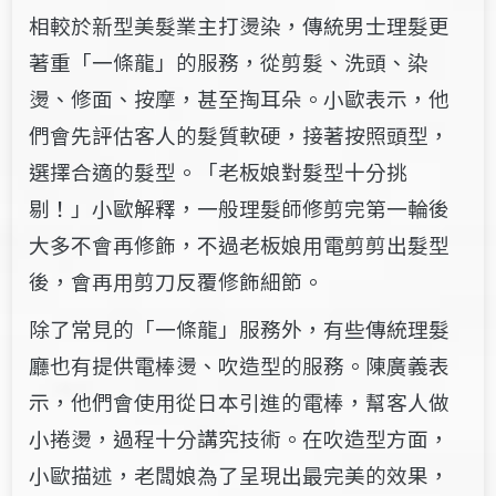
相較於新型美髮業主打燙染，傳統男士理髮更
著重「一條龍」的服務，從剪髮、洗頭、染
燙、修面、按摩，甚至掏耳朵。小歐表示，他
們會先評估客人的髮質軟硬，接著按照頭型，
選擇合適的髮型。「老板娘對髮型十分挑
剔！」小歐解釋，一般理髮師修剪完第一輪後
大多不會再修飾，不過老板娘用電剪剪出髮型
後，會再用剪刀反覆修飾細節。
除了常見的「一條龍」服務外，有些傳統理髮
廳也有提供電棒燙、吹造型的服務。陳廣義表
示，他們會使用從日本引進的電棒，幫客人做
小捲燙，過程十分講究技術。在吹造型方面，
小歐描述，老闆娘為了呈現出最完美的效果，