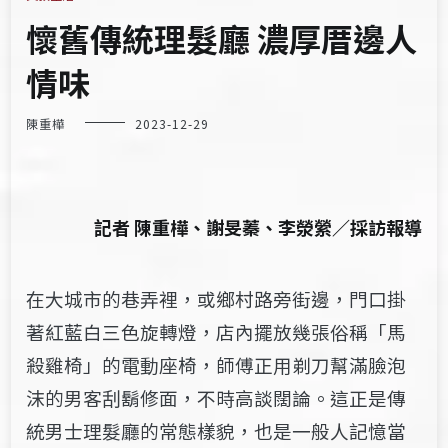
懷舊傳統理髮廳 濃厚厝邊人
情味
陳重樺
2023-12-29
記者 陳重樺、謝旻蓁、李滎縈／採訪報導
在大城市的巷弄裡，或鄉村路旁街邊，門口掛
著紅藍白三色旋轉燈，店內擺放幾張俗稱「馬
殺雞椅」的電動座椅，師傅正用剃刀幫滿臉泡
沫的男客刮鬍修面，不時高談闊論。這正是傳
統男士理髮廳的常態樣貌，也是一般人記憶當