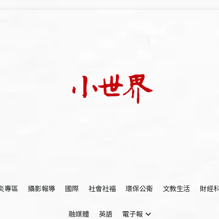
我們立足小世界，學習記錄浩瀚蒼穹
世新大學小世界
炎專區
攝影報導
國際
社會社福
環保公衛
文教生活
財經
融媒體
英語
電子報