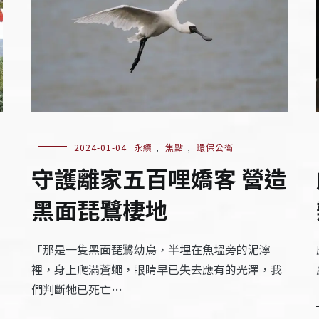
2024-01-04
永續
,
焦點
,
環保公衛
守護離家五百哩嬌客 營造
黑面琵鷺棲地
「那是一隻黑面琵鷺幼鳥，半埋在魚塭旁的泥濘
裡，身上爬滿蒼蠅，眼睛早已失去應有的光澤，我
們判斷牠已死亡…