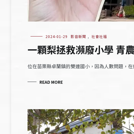
2024-01-29
影音新聞
,
社會社福
一顆梨拯救瀕廢小學 青
位在苗栗縣卓蘭鎮的雙連國小，因為人數問題，在
READ MORE