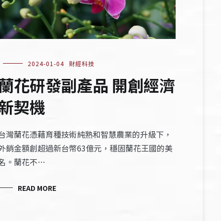
2024-01-04
財經科技
蘭花研發副產品 開創經濟
新契機
台灣蘭花憑藉育種技術純熟和智慧農業的升級下，
外銷金額創超過新台幣63億元，穩固蘭花王國的美
名。蘭花不…
READ MORE