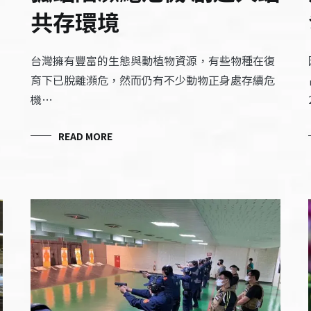
共存環境
台​​灣擁有豐富的生態與動植物資源，有些物種在復
育下已脫離瀕危​​，然而​仍有不少動物正身處存續危
機…
READ MORE