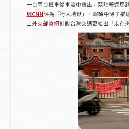
一台兩台機車從車流中竄出，緊貼著過馬路
網CNN
評為「行人地獄」，報導中除了描
士外交部官網
針對台灣交通更給出「走在