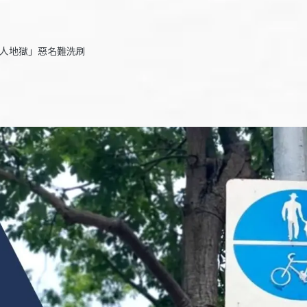
行人地獄」惡名難洗刷