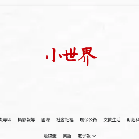
我們立足小世界，學習記錄浩瀚蒼穹
世新大學小世界
炎專區
攝影報導
國際
社會社福
環保公衛
文教生活
財經
融媒體
英語
電子報