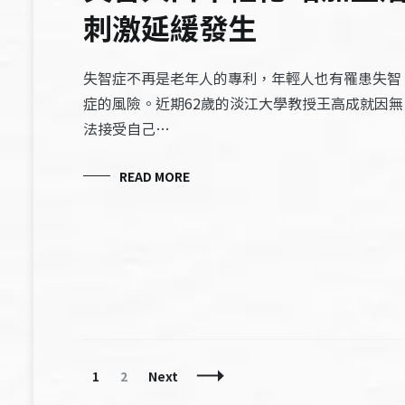
刺激延緩發生
失智症不再是老年人的專利，年輕人也有罹患失智
症的風險。近期62歲的淡江大學教授王高成就因無
法接受自己…
READ MORE
Posts
Page
Page
1
2
Next
Navigation