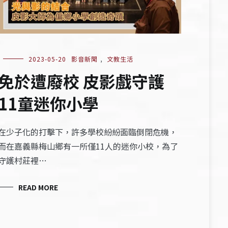
2023-05-20
影音新聞
,
文教生活
免於遭廢校 皮影戲守護
11童迷你小學
在少子化的打擊下，許多學校紛紛面臨倒閉危機，
而在嘉義縣梅山鄉有一所僅11人的迷你小校，為了
守護村莊裡…
READ MORE