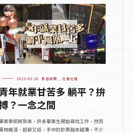
2023-05-20
影音新聞
,
社會社福
青年就業甘苦多 躺平？拚
搏？一念之間
畢業季即將到來，許多畢業生開始尋找工作，然而
萬物瘋漲、起薪又低，手中的鈔票越來越薄，不少