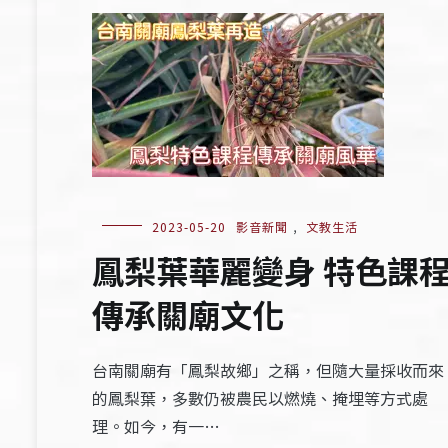
2023-05-20
影音新聞
,
文教生活
鳳梨葉華麗變身 特色課
傳承關廟文化
台南關廟有「鳳梨故鄉」之稱，但隨大量採收而來
的鳳梨葉，多數仍被農民以燃燒、掩埋等方式處
理。如今，有一…