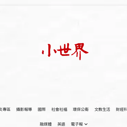
我們立足小世界，學習記錄浩瀚蒼穹
世新大學小世界
炎專區
攝影報導
國際
社會社福
環保公衛
文教生活
財經
融媒體
英語
電子報