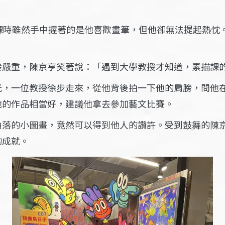
課時雖然手中握著的是他喜歡畫筆，但他卻無法提起熱忱
發嚴重，陳京亨笑著說：「遇到大學教授才知道，素描課
光，一位教授徐步走來，從他背後拍一下他的肩膀，問他
他的作品相當好，建議他拿去參加藝文比賽。
角落的小圖畫，竟然可以得到他人的讚許。受到鼓舞的陳
的成就。