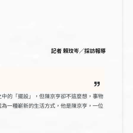
記者 賴玟岑／採訪報導
之中的「擺設」，但陳京亨卻不這麼想，事物
成為一種嶄新的生活方式，他是陳京亨，一位