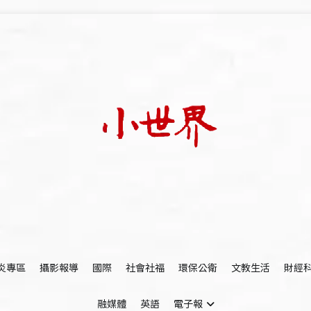
我們立足小世界，學習記錄浩瀚蒼穹
世新大學小世界
炎專區
攝影報導
國際
社會社福
環保公衛
文教生活
財經
融媒體
英語
電子報