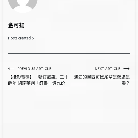
金可揚
Posts created
5
文
PREVIOUS ARTICLE
NEXT ARTICLE
【攝影報導】「斬釘截鐵」二十
迷幻的墨西哥鼠尾草是藥還是
章
餘年 胡達華創「釘畫」憶九份
毒？
導
覽