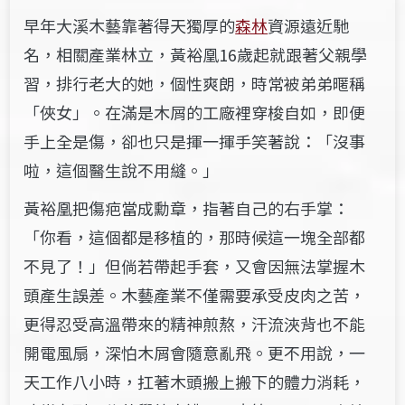
早年大溪木藝靠著得天獨厚的
森林
資源遠近馳
名，相關產業林立，黃裕凰16歲起就跟著父親學
習，排行老大的她，個性爽朗，時常被弟弟暱稱
「俠女」。在滿是木屑的工廠裡穿梭自如，即便
手上全是傷，卻也只是揮一揮手笑著說：「沒事
啦，這個醫生說不用縫。」
黃裕凰把傷疤當成勳章，指著自己的右手掌：
「你看，這個都是移植的，那時候這一塊全部都
不見了！」但倘若帶起手套，又會因無法掌握木
頭產生誤差。木藝產業不僅需要承受皮肉之苦，
更得忍受高溫帶來的精神煎熬，汗流浹背也不能
開電風扇，深怕木屑會隨意亂飛。更不用說，一
天工作八小時，扛著木頭搬上搬下的體力消耗，