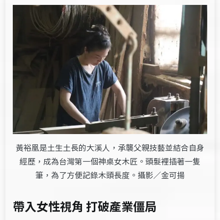
黃裕凰是土生土長的大溪人，承襲父親技藝並結合自身
經歷，成為台灣第一個神桌女木匠。頭髮裡插著一隻
筆，為了方便記錄木頭長度。攝影／金可揚
帶入女性視角 打破產業僵局