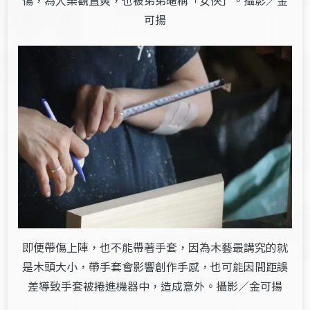
傷，為人樂觀直爽，也被弟弟暱稱「女俠」。攝影／金
可揚
即便帶傷上陣，也不能帶著手套，因為木藝最講究的就
是木頭大小，帶手套會影響創作手感，也可能因間距誤
差導致手套被捲進機器中，造成意外。攝影／金可揚