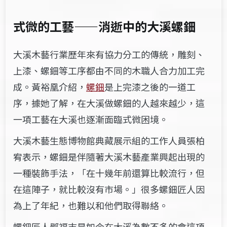
式微的工藝
——消逝中
的大溪螺鈿
大溪木藝行業歷年來有協力分工的傳統，雕刻、
上漆、螺鈿等工序都由不同的木職人合力加工完
成。黃裕凰介紹，
螺鈿
是上完漆之後的一道工
序，據她了解，在大溪做螺鈿的人越來越少，這
一項工藝在大溪也逐漸面臨式微困境。
大溪木藝生態博物館典藏展示組的工作人員張柏
宥表示，螺鈿是伴隨著大溪木藝產業興起出現的
一種裝飾手法，「在十幾年前還算比較流行，但
在這陣子，就比較沒有市場。」很多螺鈿匠人因
為上了年紀，也難以和他們取得聯絡。
螺鈿匠人鄧福志是如今在大溪為數不多的會這項