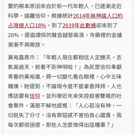
要的根本原因來自於新一代年輕人，已逐漸走近
科學，遠離信仰。根據統計
2014年無神論人口約
占灣總人口18%
，到了
2019年此數據
卻來到了
20%，提倡環保的聲音越發高漲，寺廟裡的金爐
漸漸不再開放。
黃裕凰表示：「年輕人現在都相信人定勝天，志
氣高過天，就看不到神明啦！」為民眾信仰奉獻
青春的黃裕凰，將一切變化看在眼裡，心中五味
雜陳，她提到，不論現今是不是拿香拜拜，人也
應該要有
信仰
，並列舉近年來失控殺害雙親的社
會案件，滿是不解地感慨：「人心若沒有神，一
切就失了分寸，沒有罪惡感不害怕良心譴責，我
每次都很困惑，那些人怎麼做得出這種事？」