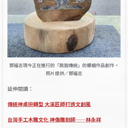
鄧福志現今正在進行的「跳脫傳統」的螺鈿作品創作。
照片提供／鄧福志
延伸閱讀：
傳統神桌拚轉型 大溪匠師打造文創風
台灣手工木雕文化 神像雕刻師——林永祥