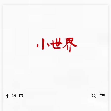
Skip
to
content
我們立足小世界，學習記錄浩瀚蒼穹
世新大學小世界