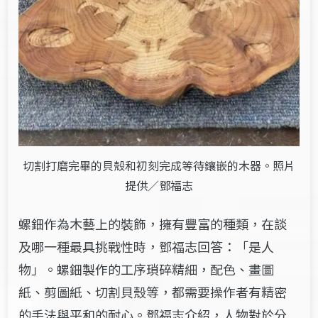
切割打磨完畢的貝殼和初刻完成等待鑲嵌的木器。照片
提供／鄧福志
螺鈿作為木藝上的裝飾，擁有豐富的種類，在談
及哪一種最具挑戰性時，鄧福志回答：「是人
物」。螺鈿製作的工序瑣碎精細，配色、畫圖
紙、剪圖紙、切割貝殼等，都需要操作者有精密
的手法與平和的耐心。鄧福志介紹，人物對於分