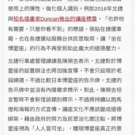
使用上的彈性，強化個人識別。例如
年北捷
2016
與
知名插畫家
推出的讓座標章
，「也許他
Duncan
有需要，只是你看不到」的標語，張貼在捷運車
廂，也在各捷運站服務台供民眾取用，讓「坐在
博愛座」的行為不再受到如此龐大的道德壓力。
北捷行車處管理課課長陳榮吉表示，北捷對於博
愛座的設置辦法也將加強宣導，不會只設限於老
弱婦孺。不過比較日本博愛座的告示牌，北捷的
告示牌中並沒有內隱需求標示。對此，陳榮吉坦
言暫時不會新增該類別標示，不過將持續以跑馬
燈和海報的方式宣傳。讓座文化不應該變成道德
綁架，藉由政府的努力及民眾淡化關注點，將博
愛座視為「人人皆可坐」，體現博愛座真正的意