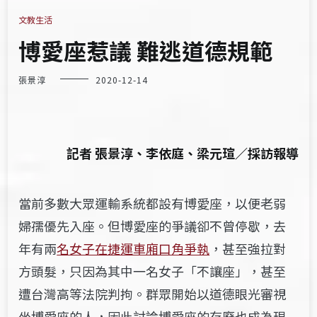
文教生活
博愛座惹議 難逃道德規範
張景淳
2020-12-14
記者 張景淳、李依庭、梁元瑄／採訪報導
當前多數大眾運輸系統都設有博愛座，以便老弱
婦孺優先入座。但博愛座的爭議卻不曾停歇，去
年有兩
名女子在捷運車廂口角爭執
，甚至強拉對
方頭髮，只因為其中一名女子「不讓座」，甚至
遭台灣高等法院判拘。群眾開始以道德眼光審視
坐博愛座的人，因此討論博愛座的存廢也成為現