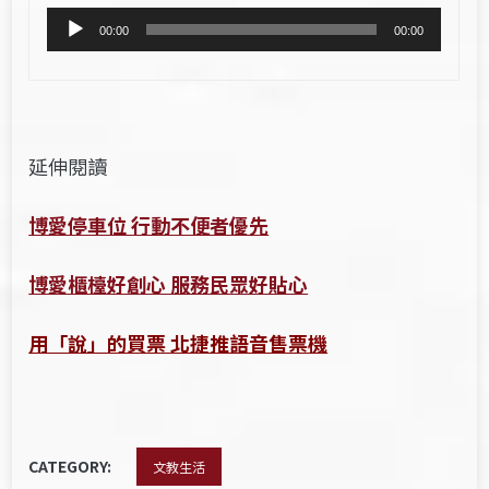
音
00:00
00:00
訊
播
放
器
延伸閱讀
博愛停車位 行動不便者優先
博愛櫃檯好創心 服務民眾好貼心
用「說」的買票 北捷推語音售票機
CATEGORY:
文教生活