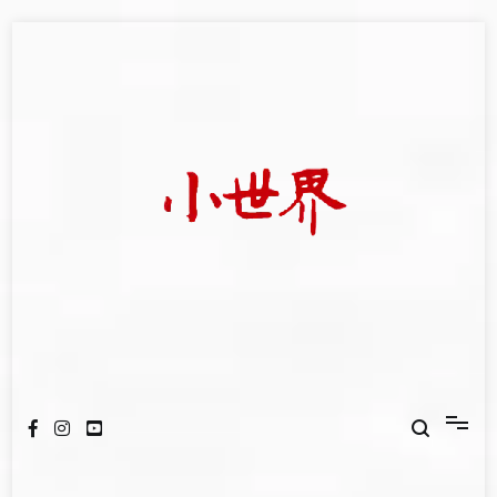
Skip
to
content
我們立足小世界，學習記錄浩瀚蒼穹
世新大學小世界