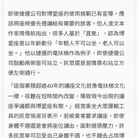
即使捷運公司對博愛座的使用規範已有宣導，應
該將座椅優先禮讓給有需要的旅客。但人渣文本
作家周偉航指出，很多人基於「直覺」，認為博
愛座是以年齡劃分「年輕人不可以坐，老人可以
坐。」他以捷運的電扶梯作為例子，即使捷運公
司鼓勵兩側皆可站立，民眾還是習慣靠右站立方
便左側通行。
「這個累積超過
年的讓座文化就像電扶梯文化
40
一樣，很難在短時間內改變，導致現今出現的讓
座爭議都與博愛座有關。」經常乘坐大眾運輸工
具的民眾張淑芬表示，若被乘客要求讓座，即使
身體不適還是會將座位讓出。面對道德壓力，許
多民眾寧可忍受自己身體不適，也不願去占用博