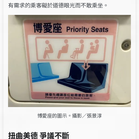
有需求的乘客礙於道德眼光而不敢乘坐。
博愛座的圖示。攝影／張景淳
扭曲美德
爭議不斷