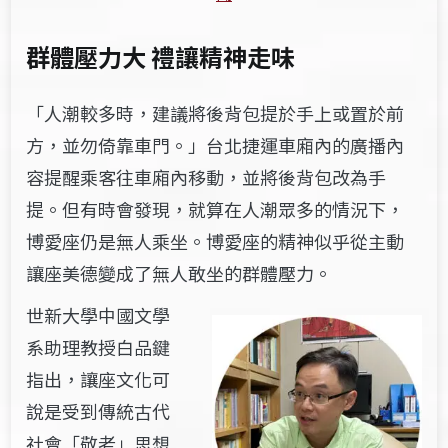
群體壓力大 禮讓
精神走味
「人潮較多時，建議將後背包提於手上或置於前
方，並勿倚靠車門。」台北捷運車廂內的廣播內
容提醒乘客往車廂內移動，並將後背包改為手
提。但有時會發現，就算在人潮眾多的情況下，
博愛座仍是無人乘坐。博愛座的精神似乎從主動
讓座美德變成了無人敢坐的群體壓力。
世新大學中國文學
系助理教授白品鍵
指出，讓座文化可
說是受到傳統古代
社會「敬老」思想