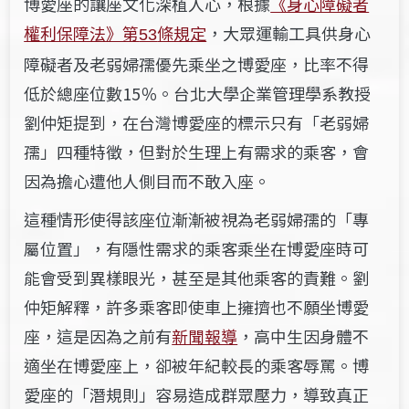
博愛座的讓座文化深植人心，根據
《身心障礙者
權利保障法》第
條規定
，大眾運輸工具供身心
53
障礙者及老弱婦孺優先乘坐之博愛座，比率不得
低於總座位數15％。台北大學企業管理學系教授
劉仲矩提到，在台灣博愛座的標示只有「老弱婦
孺」四種特徵，但對於生理上有需求的乘客，會
因為擔心遭他人側目而不敢入座。
這種情形使得該座位漸漸被視為老弱婦孺的「專
屬位置」，有隱性需求的乘客乘坐在博愛座時可
能會受到異樣眼光，甚至是其他乘客的責難。劉
仲矩解釋，許多乘客即使車上擁擠也不願坐博愛
座，這是因為之前有
新聞報導
，高中生因身體不
適坐在博愛座上，卻被年紀較長的乘客辱罵。博
愛座的「潛規則」容易造成群眾壓力，導致真正