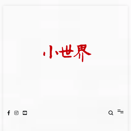
Skip
to
content
我們立足小世界，學習記錄浩瀚蒼穹
世新大學小世界