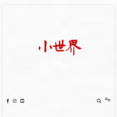
Skip
to
content
我們立足小世界，學習記錄浩瀚蒼穹
世新大學小世界