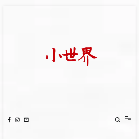
Skip
to
content
我們立足小世界，學習記錄浩瀚蒼穹
世新大學小世界