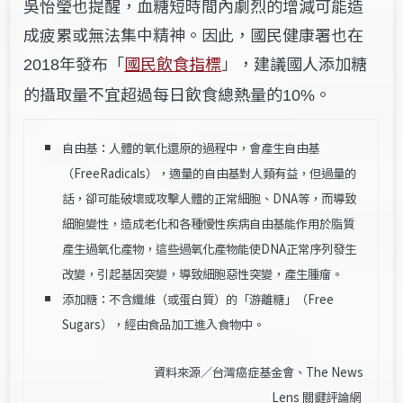
吳怡瑩也提醒，血糖短時間內劇烈的增減可能造
成疲累或無法集中精神。因此，國民健康署也在
年發布「
國民飲食指標
」，建議國人添加糖
2018
的攝取量不宜超過每日飲食總熱量的
。
10%
自由基：人體的氧化還原的過程中，會產生自由基
（FreeRadicals），適量的自由基對人類有益，但過量的
話，卻可能破壞或攻擊人體的正常細胞、DNA等，而導致
細胞變性，造成老化和各種慢性疾病自由基能作用於脂質
產生過氧化產物，這些過氧化產物能使DNA正常序列發生
改變，引起基因突變，導致細胞惡性突變，產生腫瘤。
添加糖：不含纖維（或蛋白質）的「游離糖」（Free
Sugars），經由食品加工進入食物中。
資料來源／
台灣癌症基金會
、
The News
Lens 關鍵評論網