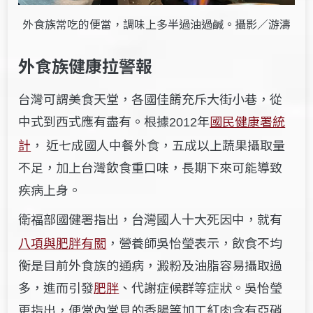
外食族常吃的便當，調味上多半過油過鹹。攝影／游濤
外食族健康拉警報
台灣可謂美食天堂，各國佳餚充斥大街小巷，從
中式到西式應有盡有。根據
年
國民健康署統
2012
計
， 近七成國人中餐外食，五成以上蔬果攝取量
不足，加上台灣飲食重口味，長期下來可能導致
疾病上身。
衛福部國健署指出，
十大死因中，就有
台灣國人
八項與肥胖有關
，
營養師吳怡瑩表示，飲食不均
衡是目前外食族的通病，澱粉及油脂容易攝取過
多，進而引發
肥胖
、代謝症候群等症狀。吳怡瑩
更指出，便當內常見的香腸等加工紅肉含有亞硝