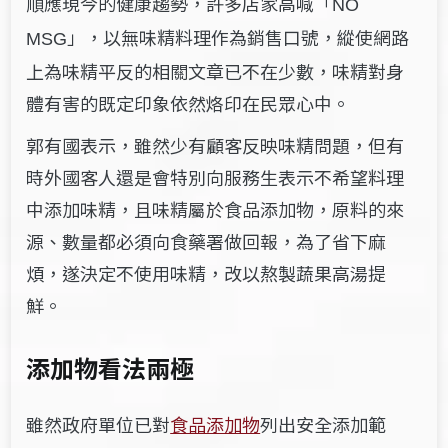
順應現今的健康趨勢，許多店家高喊「
NO
」，以無味精料理作為銷售口號，縱使網路
MSG
上為味精平反的相關文章已不在少數，味精對身
體有害的既定印象依然烙印在民眾心中。
郭有國表示，雖然少有顧客反映味精問題，但有
時外國客人還是會特別向服務生表示不希望料理
中添加味精，且味精屬於食品添加物，原料的來
源、數量都必須向食藥署做回報，為了省下麻
煩，遂決定不使用味精，改以熬製蔬果高湯提
鮮。
添加物看法兩極
雖然政府單位已對
食品添加物
列出安全添加範