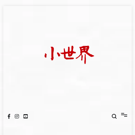
Skip
to
content
我們立足小世界，學習記錄浩瀚蒼穹
世新大學小世界