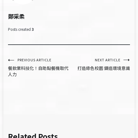
鄭采柔
Posts created
3
文
PREVIOUS ARTICLE
NEXT ARTICLE
餐飲業科技化！自助點餐機取代
打造綠色校園 鑄造環境意識
章
人力
導
覽
Related Posts