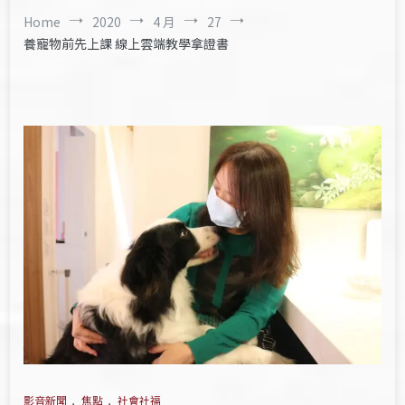
Home
2020
4 月
27
養寵物前先上課 線上雲端教學拿證書
影音新聞
,
焦點
,
社會社福