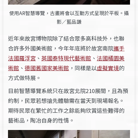
使用AR智慧導覽，古畫將會以互動方式呈現於平板。攝
影／藍品謙
近年來故宮博物院除了結合眾多高科技外，也聯
合許多外國美術館，今年年底將於故宮南院
攜手
法國羅浮宮
、
英國泰特現代藝術館
、
法國橘園美
術館
、
德國舊國家美術館
，同樣是以
虛擬實境
的
方式做特展。
目前智慧導覽系統只在故宮北院210展間，且為預
約制，民眾若想搶先體驗需在當天到現場報名。
期待民眾在繁忙的工作之餘能夠欣賞這些難得的
藝術品，陶冶自身的性情。