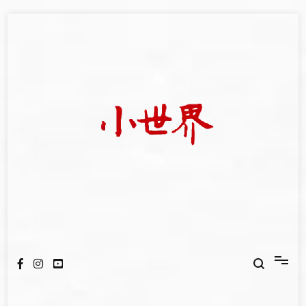
Skip
to
content
我們立足小世界，學習記錄浩瀚蒼穹
世新大學小世界