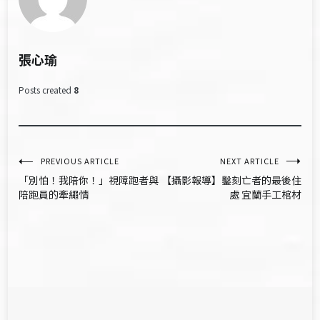
張心瑜
Posts created
8
文
PREVIOUS ARTICLE
NEXT ARTICLE
「別怕！我陪你！」視障跑者與
【攝影報導】鑿刻亡者的最後住
章
陪跑員的牽繩情
處 宜蘭手工棺材
導
覽