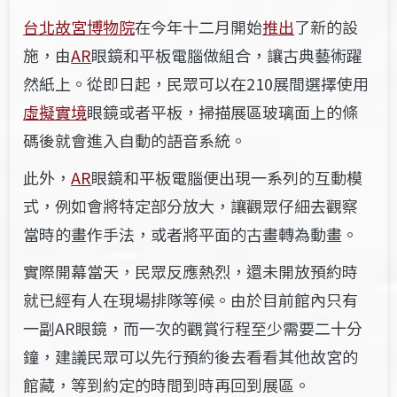
台北故宮博物院
在今年十二月開始
推出
了新的設
施，由
AR
眼鏡和平板電腦做組合，讓古典藝術躍
然紙上。從即日起，民眾可以在210展間選擇使用
虛擬實境
眼鏡或者平板，掃描展區玻璃面上的條
碼後就會進入自動的語音系統。
此外，
AR
眼鏡和平板電腦便出現一系列的互動模
式，例如會將特定部分放大，讓觀眾仔細去觀察
當時的畫作手法，或者將平面的古畫轉為動畫。
實際開幕當天，民眾反應熱烈，還未開放預約時
就已經有人在現場排隊等候。由於目前館內只有
一副AR眼鏡，而一次的觀賞行程至少需要二十分
鐘，建議民眾可以先行預約後去看看其他故宮的
館藏，等到約定的時間到時再回到展區。