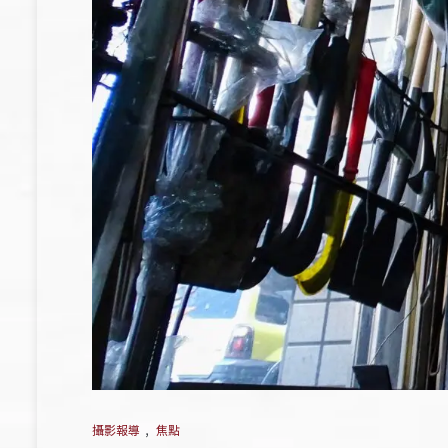
攝影報導
,
焦點