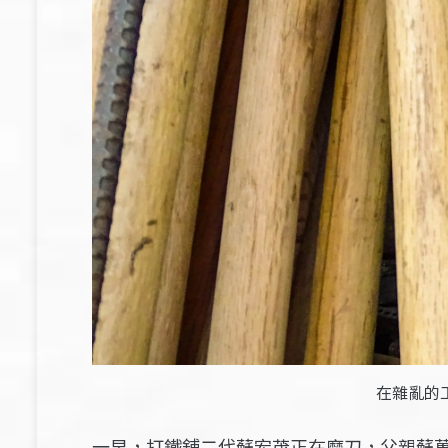
在雜亂的
一早，打鐵舖二代蘇宏茂正在磨刀，父親蘇