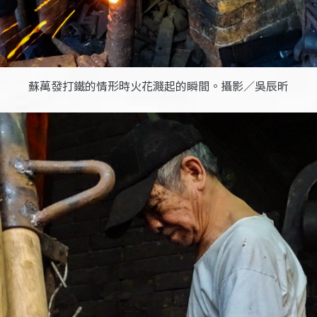
蘇萬發打鐵的情形時火花濺起的瞬間。攝影／吳辰昕