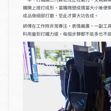
鐵機上捶打成形，當鐵塊塑成適當大小後便
成品做細部打磨，至此才算大功告成。
師傅在工作時非常專注，表情嚴肅，一副工
料用量到打鐵力道，每個步驟都不能多也不