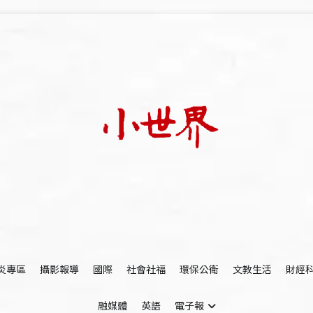
我們立足小世界，學習記錄浩瀚蒼穹
世新大學小世界
炎專區
攝影報導
國際
社會社福
環保公衛
文教生活
財經
融媒體
英語
電子報