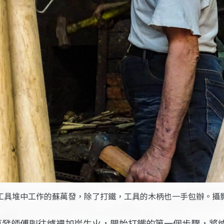
工具堆中工作的蘇萬發，除了打鐵，工具的木柄也一手包辦。攝
萬發師傅則往爐裡加炭生火，開始打鐵的第一個步驟，將