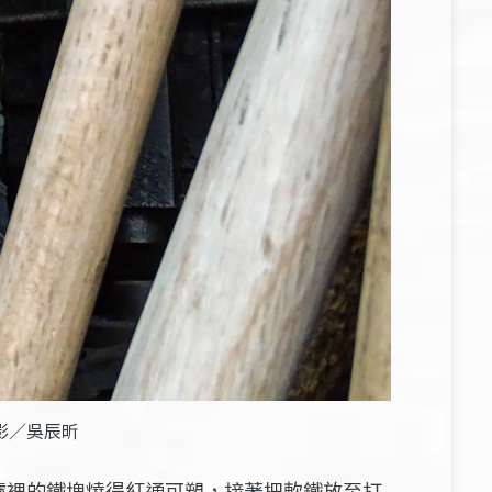
影／吳辰昕
爐裡的鐵塊燒得紅通可塑，接著把軟鐵放至打