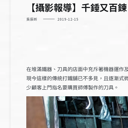
【攝影報導】千錘又百鍊
吳辰昕
2019-12-15
在堆滿鐵器、刀具的店面中充斥著機器運作及
現今這樣的傳統打鐵舖已不多見，且逐漸式
少顧客上門指名要購買師傅製作的刀具。