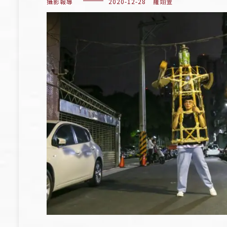
攝影報導
2020-12-28
羅翊萱