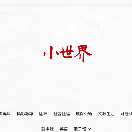
我們立足小世界，學習記錄浩瀚蒼穹
世新大學小世界
炎專區
攝影報導
國際
社會社福
環保公衛
文教生活
財經
融媒體
英語
電子報