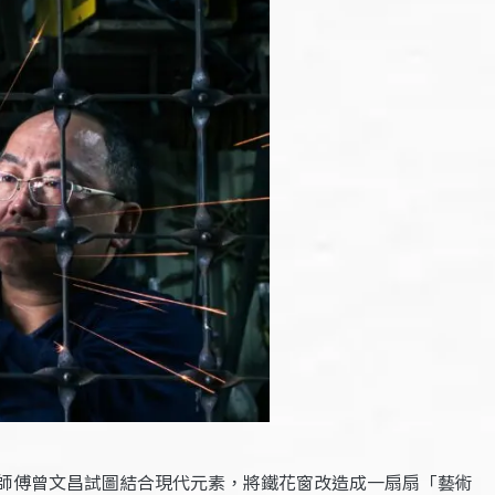
師傅曾文昌試圖結合現代元素，將鐵花窗改造成一扇扇「藝術