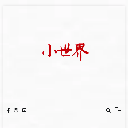
Skip
to
content
我們立足小世界，學習記錄浩瀚蒼穹
世新大學小世界