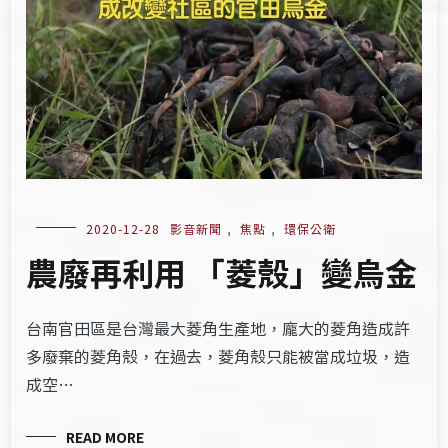
2020-12-28
影音新聞
,
焦點
,
環保公衛
農廢再利用 「菱殼」變烏金
台南官田區是台灣最大菱角生產地，龐大的菱角造成許
多廢棄的菱角殼，在過去，菱角殼只能被當成垃圾，造
成空…
READ MORE