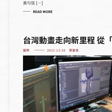
黃勻弦 […]
READ MORE
台灣動畫走向新里程 從
國際
2021-12-20
葉蕓慈