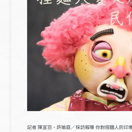
記者 陳宣羽、許瑜庭／採訪報導 你對捏麵人的