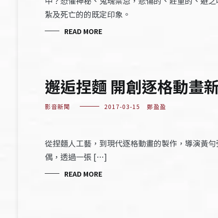
中？恐懼神秘、鬼魂禁忌，悲傷的、莊重的、避之
紮及死亡的的既定印象。
READ MORE
邂逅捏麵 開創逐格動畫
影音新聞
2017-03-15
鄭盈盈
從捏麵人工藝，到現代逐格動畫的製作，導演黃勻
偶，透過一張 […]
READ MORE