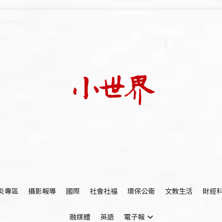
我們立足小世界，學習記錄浩瀚蒼穹
世新大學小世界
炎專區
攝影報導
國際
社會社福
環保公衛
文教生活
財經
融媒體
英語
電子報