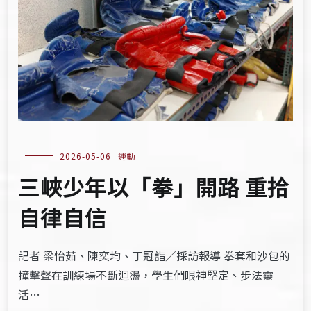
2026-05-06
運動
三峽少年以「拳」開路 重拾
自律自信
記者 梁怡茹、陳奕均、丁冠詣／採訪報導 拳套和沙包的
撞擊聲在訓練場不斷迴盪，學生們眼神堅定、步法靈
活…