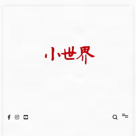
Skip
to
content
我們立足小世界，學習記錄浩瀚蒼穹
世新大學小世界