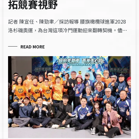
拓競賽視野
記者 陳宣任、陳勁聿／採訪報導 腰旗橄欖球進軍2028
洛杉磯奧運，為台灣這項冷門運動迎來翻轉契機。儘…
READ MORE