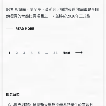
記者 郭妍綸、陳至亭、黃莉容／採訪報導 獨輪車是全國
錦標賽的常態比賽項目之一，並將於2026年正式納…
READ MORE
Posts
Page
Page
Page
Page
Page
Page
1
2
3
4
5
...
34
Next
Navigation
關於我們
《小世界周報》是世新大學新聞學系所學生的實習刊