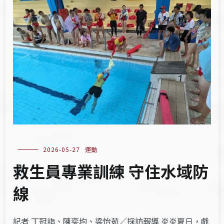
2026-05-27
運動
救生員專業訓練 守住水域防
線
記者 丁冠詣、陳奕均、梁怡茹／採訪報導 炎炎夏日，戲