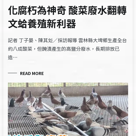
化腐朽為神奇 酸菜廢水翻轉
文蛤養殖新利器
記者 丁子晏、陳其彣／採訪報導 雲林縣大埤鄉生產全台
約八成酸菜，但醃漬產生的高鹽分廢水，長期排放已
造…
READ MORE