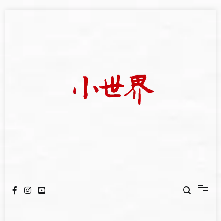
Skip
to
content
我們立足小世界，學習記錄浩瀚蒼穹
世新大學小世界