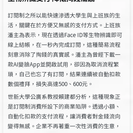
訂閱制之所以能快速滲透大學生與上班族的生
活，關鍵在於方便又無感的支付方式
。上班族
潘主為表示，現在透過Face ID等生物辨識即可
線上結帳，在一秒內完成訂閱，這種簡易流程
刻意消除了掏錢的真實感。潘主為曾經下載一
款AI變臉App並開啟試用，卻因為取消流程繁
瑣，
自己也忘了有訂閱
，
結果
連續被自動扣款
數個禮拜，損失高達500、600元。
世新大學公廣系教授賴建都分析，這種現象正
是訂閱制消費所設下的商業陷阱。透過小額、
自動化扣款的支付流程，讓消費者對金錢流向
變得無感。企業不再著重一次性消費的生意，