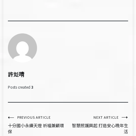
許彣啨
Posts created
3
文
PREVIOUS ARTICLE
NEXT ARTICLE
十分國小永續天燈 祈福兼顧環
智慧照護興起 打造安心晚年生
章
保
活