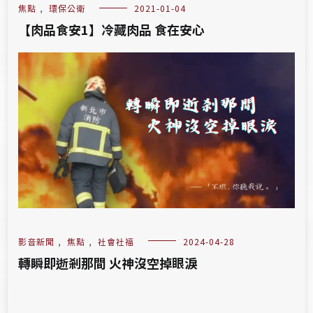
焦點
,
環保公衛
2021-01-04
【肉品食安1】冷藏肉品 食在安心
影音新聞
,
焦點
,
社會社福
2024-04-28
轉瞬即逝剎那間 火神沒空掉眼淚