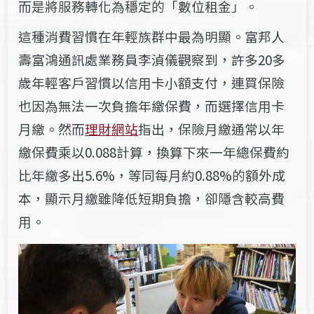
而是將服務轉化為穩定的「數位租金」。
這種消費習慣在年輕族群中最為明顯。富邦人
壽富鴻通訊處業務員李湞儀觀察到，許多20多
歲年輕客戶習慣以信用卡小額支付，
連買保險
也因為無法一次負擔年繳保費，而選擇信用卡
月繳
。然而
理財網站
指出，保險月繳通常以年
繳保費乘以0.088計算，換算下來一年總保費約
比年繳多出5.6%，等同每月約0.88%的額外成
本，顯示月繳雖降低短期負擔，卻隱含較高費
用。