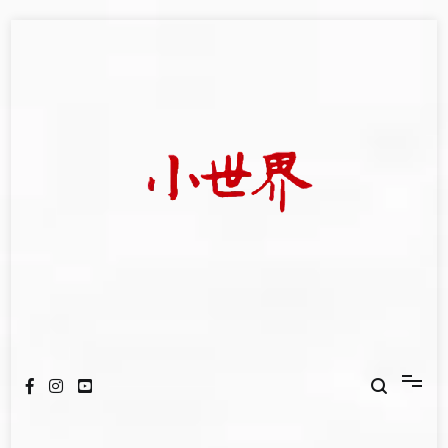
Skip
to
content
我們立足小世界，學習記錄浩瀚蒼穹
世新大學小世界