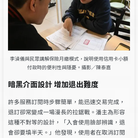
李湞儀與民眾講解保險月繳模式，說明使用信用卡小額
付款時的便利性與隱憂。攝影／陳泰嘉
暗黑介面設計 增加退出難度
許多服務訂閱時步驟簡單，能迅速交易完成，
退訂卻常變成一場漫長的拉鋸戰。潘主為形容
這種不對等的設計，「入會使用臉部辨識，退
會卻要填半天。」他發現，使用者在取消訂閱