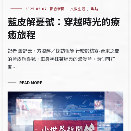
2025-05-07
影音新聞
,
文教生活
,
焦點
藍皮解憂號：穿越時光的療
癒旅程
記者 蕭舒云、方姿婷／採訪報導 行駛於枋寮-台東之間
的藍皮解憂號，車身塗抹著經典的浪漫藍，兩側可打
開…
READ MORE