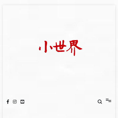
Skip
to
content
我們立足小世界，學習記錄浩瀚蒼穹
世新大學小世界