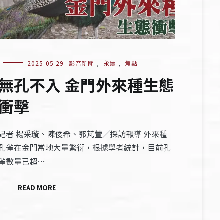
2025-05-29
影音新聞
,
永續
,
焦點
無孔不入 金門外來種生態
衝擊
記者 楊采璇、陳俊希、郭芃萱／採訪報導 外來種
孔雀在金門當地大量繁衍，根據學者統計，目前孔
雀數量已超…
READ MORE