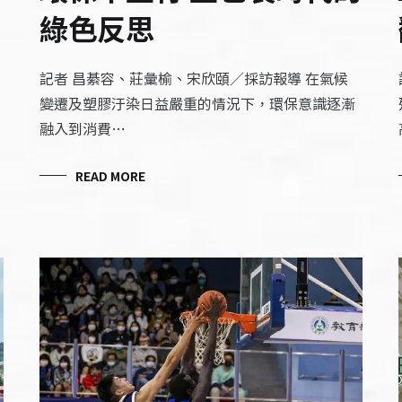
綠色反思
記者 昌綦容、莊彙榆、宋欣頤／採訪報導 在氣候
變遷及塑膠汙染日益嚴重的情況下，環保意識逐漸
融入到消費…
READ MORE