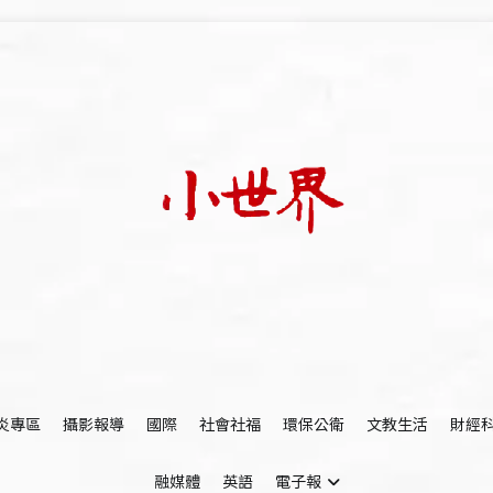
我們立足小世界，學習記錄浩瀚蒼穹
世新大學小世界
炎專區
攝影報導
國際
社會社福
環保公衛
文教生活
財經
融媒體
英語
電子報