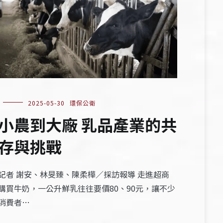
2025-05-30
環保公衛
小農到大廠 乳品產業的共
存與挑戰
記者 謝安、林旻臻、陳柔樺／採訪報導 走進超商
購買牛奶，一公升鮮乳往往要價80、90元，讓不少
消費者…