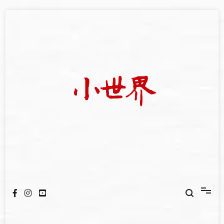
Skip
to
content
我們立足小世界，學習記錄浩瀚蒼穹
世新大學小世界