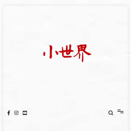
Skip
to
content
我們立足小世界，學習記錄浩瀚蒼穹
世新大學小世界