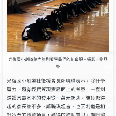
光復國小劍道館內陳列著學員們的劍道服。攝影／劉品
妤
光復國小劍道社後援​​會長鄭曉琪表示，除​​升學
壓力，還有經費等​現實層面上的考量​，​​​一套劍
道護具最基本的費用從一萬元起跳，能​負擔得
起的家長並不多。鄭曉琪坦言，​也因劍道是相
對​冷門的體育項目，獲得的補助有限，期盼協