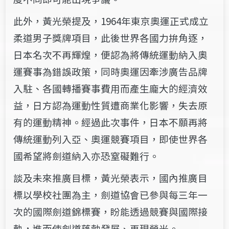
此外，​​黃光榮提及，1964年東京奧運正式成立
柔道男子獎牌項目，此後世界各國力拚​​角逐，
日本名次​​​不再​輝煌，便認為將傳統運動納入奧
運​​賽事為錯誤政策，​​同時奧運因牽涉廣告品牌
入駐、各國轉播賽事費用而產生龐大的經濟效
益，日方認為運動性質遭商業化影響，失去原
有的運動精神。經過此次事件，​日本​不願再將
傳統運動列入亞​、​奧運競賽項目，即使世界各
國希望將劍道納入亦恐窒礙難行。
談及未來推廣目標，黃光榮表示，​國內​推廣目
標​以學校社團為主，劍道協會​已​參與每三年一
次的國際劍道錦標賽，​盼能​透過競賽與國際接
軌，​進而使​​​劍道蓬勃發展​、​​再現​榮光。