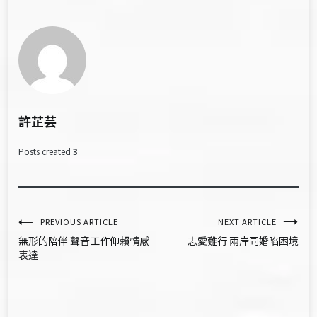
許芷芸
Posts created
3
文
PREVIOUS ARTICLE
NEXT ARTICLE
無形的陪伴 聲音工作仰賴情感
志愛難行 兩岸同婚陷困境
章
表達
導
覽