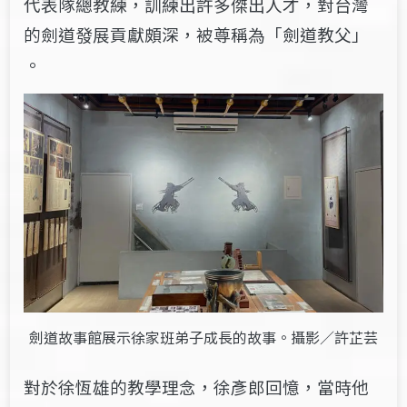
代表隊總教練，​訓練出許多傑出人才，對台灣
的劍道發展貢獻頗深，​被尊稱為「劍道教父」​
。
劍道故事館展示徐家班弟子成長的故事。攝影／許芷芸
對於徐恆雄的教學理念，徐彥郎回憶，​當時​他