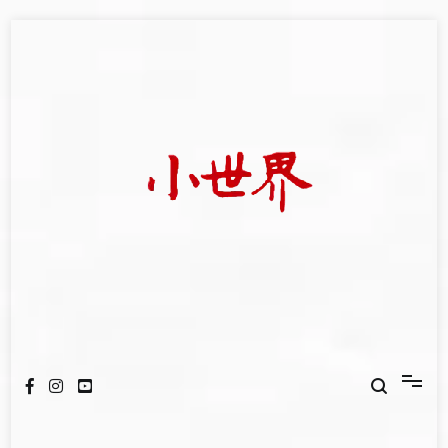
Skip
to
content
我們立足小世界，學習記錄浩瀚蒼穹
世新大學小世界