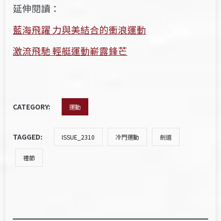
延伸閱讀：
藍海飛躍 力與美結合的衝浪運動
激流飛馳 輕艇運動嶄露鋒芒
CATEGORY:
運動
TAGGED:
ISSUE_2310
冷門運動
劍道
禮節