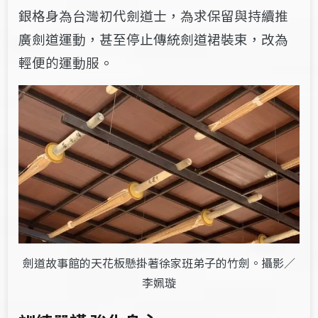
銀格​​身為台灣初代劍道士，為求​​​保留與持續推
廣劍道運動，甚至停止傳統劍道裙裝束，改為
輕便的運動服。
劍道故事館的天花板懸掛著徐家班弟子的竹劍。攝影／
李姵璇