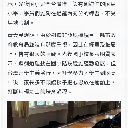
示，光復國小是全台灣唯一設有劍道館的國民
小學，學員們能夠在道館內充分的練習，不受
場地限制。
黃大民說明，由於劍道非亞奧運項目，縣市政
府教育局並沒有那麼重視，因此在經費及推展
上​，皆有​很大的阻礙。光復國小校長張明賢表
示，雖​劍道運動​在國小階段還能蓬勃發展，但
台灣升學主義盛行，因升學壓力，學生到​​國高
中後​，​家長多不願讓孩子把心思放在運動上，
打斷年輕劍士的培育過程。