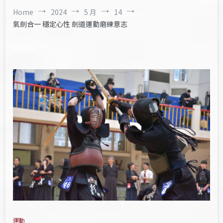
Home
2024
5 月
14
氣劍合一 穩定心性 劍道運動磨練意志
運動