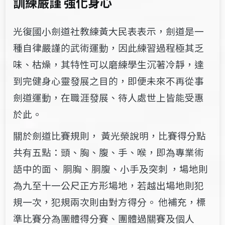
訓練嚴謹
強化身心
光復國小劍道社教練黃大民表表示，劍道是一
種自律嚴謹的武術運動，因此練習過程極其乏
味、枯燥，其特性可以磨練學生沉著冷靜，達
到完健身心靈發展之目的，即便未來不再從事
劍道運動，在職涯發展、待人處世上皆能受惠
於此。
關於劍道比賽規則， 黃光榮說明，比賽得分點
共有五點：頭、胸、腹、手、喉，即為專業術
語中的面、 胴胸、胴腹、小手及突刺 ，場地則
為九至十一公尺正方形場地，若越出場地則犯
規一次，犯規兩次則由對方得分。 他補充，標
準比賽分為團體得分賽、團體過關賽及個人