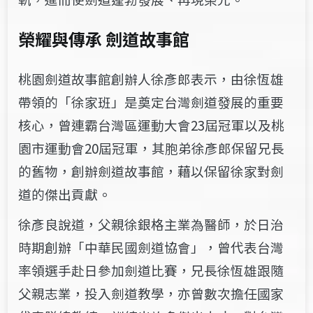
榮耀與傳承 劍道故事館
桃園劍道故事館創辦人徐彥郎表示，由徐恆雄
帶領的「徐家班」是奠定台灣劍道發展的重要
核心，曾連霸台灣區運動大會23屆冠軍以及桃
園市運動會20屆冠軍，​其​胞弟徐彥郎保留兄長
的舊物，創辦劍道故事館，藉以保留徐家對劍
道的傑出貢獻。
徐彥良說道，父親徐銀格主業為醫師，於日治
時期創辦「中華民國劍道協會」，曾代表台灣
率​領選手赴日參加劍道比賽，兄長徐恆雄跟隨
父親志業，投入劍道教學，亦曾​數次​擔任​國家