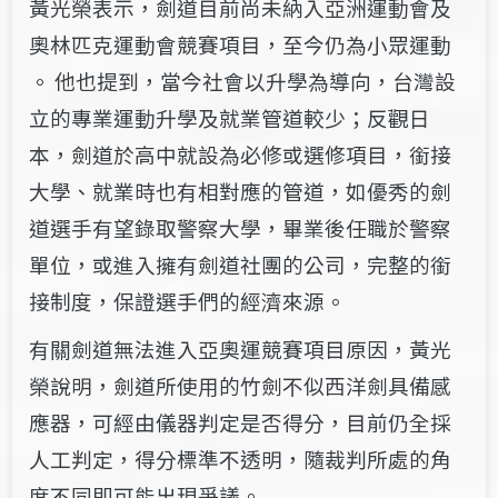
黃光榮表示，劍道​​目前​​尚未納入亞洲運動會及
奧林匹克運動會競賽項目，至今仍為小眾運動​​​​
。 他也提到​​，當今社會以升學為導向，​​台灣設
立的專業運動升學及就業管道較少；反觀日
本，劍道於高中就設為必修或選修項目，銜接
大學、就業時也有相對應的管道，如優秀的劍
道選手有望​​​錄取​​警察大學，畢業後任職於警察
單位，或進入擁有劍道社團的公司，​完整的​​銜
接制度​​​​，保證選手們的經濟來源。​
有關劍道無法進入亞奧運競賽項目原因，黃光
榮說明，​劍道所使用的竹劍不似西洋劍具備感
應器，可經由儀器判定是否得分，目前仍全採
人工判定，得分​​標準​​不透明，隨裁判所處的角
度不同即可能出現爭議。