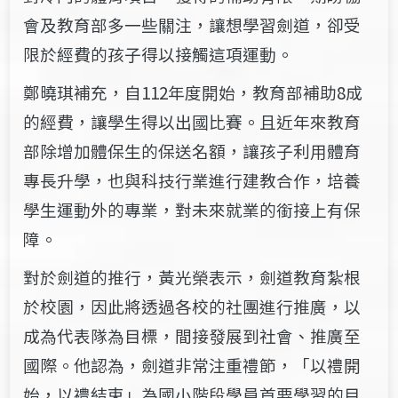
會及教育部多一些關注，讓想學習劍道，卻受
限於經費的孩子得以接觸這項運動。
鄭曉琪補充，自112年度開始，教育部補助8成
的經費，讓學生得以出國比賽。且近年來教育
部除​增加體保生的保送名額，讓孩子利用體育
專長升學，也與科技行業進行建教合作，培養
學生運動​外的專業，對​​未來就業的銜接上有保
障。
對於劍道的推行，黃光榮表示，劍道教育紮根
於校園，因此將透過各​​校的​社團進行推廣，以
成為代表隊為目標，間接發展到社會、推廣至
國際。他認為，劍道非常注重禮節，「以禮開
始，以禮結束」為國小階段學員首要學習的目