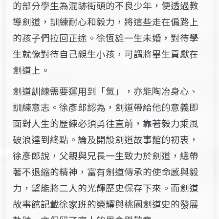
的​部分​​學生​​為混跡街頭的不良少年，​便透過​教
導劍道，訓練耐心和毅力，將這些走在偏路上
的孩子們拉回正途。​徐恆雄一生未婚，​對待學
生就像對待自己親生小孩，可謂將畢生貢獻在
劍道上。
劍道訓練需要運用到「氣」，亦能陶冶身心、
訓練意志。徐彥郎認為​，​劍道帶給他的意義​即
面對​​​人生的歷練必須勇往直前，靠著毅力乘風
破浪達到終點。論及開設劍道故事館的初衷，
徐彥郎說，父親與兄長一生致力於劍道，總帶
著不退縮的精神，​富有劍道傳承的使命感與毅
力，望能​將​​二人的光輝​歷史保存下來。而劍道
故事館記載徐家班的榮耀與桃園劍道史的發展