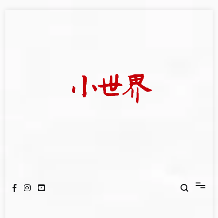
Skip
to
content
我們立足小世界，學習記錄浩瀚蒼穹
世新大學小世界