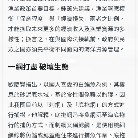
漁業政策首要目標。鍾蕙先建
議，漁業署應權
衡「保育程度」與「經濟損失」兩者之比例，
才能換取未來更
多的經濟收入及漁業資源的多
樣性；換言之，在與國際法接軌前，政府與民
眾
之間亦須先平衡不同面向的海洋資源管理。
一網打盡 破壞生態
歐慶賢指出，以國人喜愛的白鯧魚為例，其棲
息於砂泥底水域，基於食性關係
難以釣獲，因
此我國目前以「刺網」及「底拖網」的方式進
行捕撈。他解釋，
底拖網乃將魚網沉至海底拖
行的捕魚方式，而刺網又稱鰓網，是使用纖細
網線
將魚鰭或鰓蓋纏住來進行捕魚作業。底拖