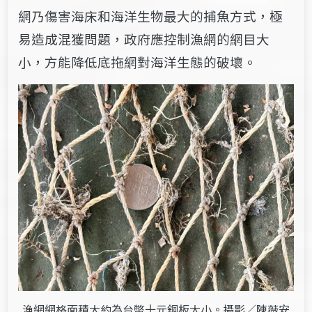
網乃傷害海床和海洋生物最大的捕魚
方式，極
易造成混獲問題，政府應控制漁網的網目大
小，方能降低底拖網對海
洋生態的破壞。
漁網網格面積大約為台幣十元銅板大小。攝影／陳薇安