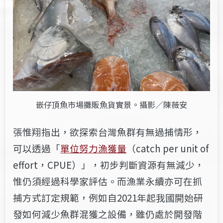
嵌仔頂魚市場攤販魚貨實景。攝影／陳薇安
張惟翔指出，欲探索台灣魚群有無過捕情形，
可以透過「
單位努力漁獲量
（catch per unit of
effort，CPUE）」，初步判斷資源有無減少，
惟仍須經過科學
家評估。而漁業永續亦可在抓
捕方式訂定規範，例如自2021年起我國開始研
發
如何減少魚群混獲之設備，雖仍處於開發階