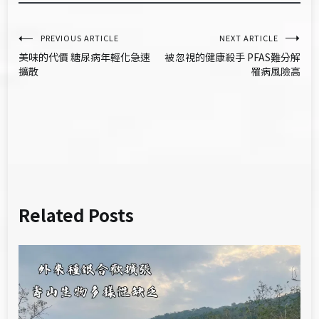
文
PREVIOUS ARTICLE
NEXT ARTICLE
美味的代價 糖尿病年輕化急速
被忽視的健康殺手 PFAS難分解
章
擴散
罹病風險高
導
覽
Related Posts