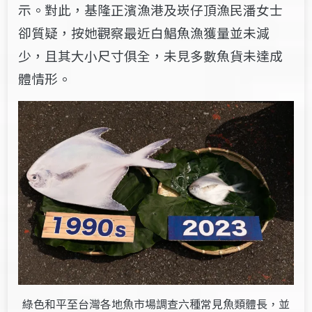
示。對此，基隆正濱漁港及崁仔頂漁民潘女士
卻質疑，按她觀察最近白鯧魚漁
獲量並未減
少，且其大小尺寸俱全，未見多數魚貨未達成
體情形。
綠色和平至台灣各地魚市場調查六種常見魚類體長，並