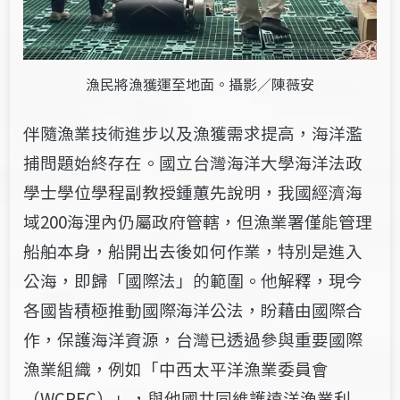
漁民將漁獲運至地面。攝影／陳薇安
伴隨漁業技術進步以及漁獲需求提高，海洋濫
捕問題始終存在。國立台灣海
洋大學海洋法政
學士學位學程副教授鍾蕙先說明，我國經濟海
域200海浬內仍
屬政府管轄，但漁業署僅能管理
船舶本身，船開出去後如何作業，特別是進入
公海，即歸「國際法」的範圍。他解釋，現今
各國皆積極推動國際海洋公
法，盼藉由國際合
作，保護海洋資源，台灣已透過參與重要國際
漁業組織，例
如「中西太平洋漁業委員會
（WCPFC）」，與他國共同維護遠洋漁業利