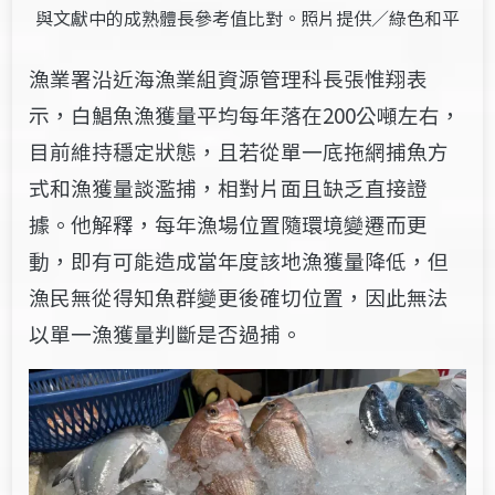
與文獻中的成熟體長參考值比對。照片提供／綠色和平
漁業署沿近海漁業組資源管理科長張惟翔表
示，白鯧魚漁獲量平均每年落在
200公噸左右，
目前維持穩定狀態，且若從單一底拖網捕魚方
式和漁獲量談濫
捕，相對片面且缺乏直接證
據。他解釋，每年漁場位置隨環境變遷而更
動，即
有可能造成當年度該地漁獲量降低，但
漁民無從得知魚群變更後確切位置，因
此無法
以單一漁獲量判斷是否過捕。