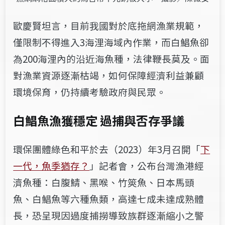
歐慶賢坦言，目前我國對於底拖網漁業規範，
僅限制不得進入3海浬海域內
作業，而白鯧魚卻
為200海浬內的沿近海魚種，法律鞭長莫及。面
對漁業資源
逐漸枯竭，如何保障經濟利益兼顧
環境保育，仍持續考驗政府與民眾。
白鯧魚漁獲穩定 過捕與否存爭議
環保團體綠色和平於去（2023）年3月召開「
下
一代，魚季猶存？
」記
者會，公布台灣漁港經
濟魚種：白腹鯖、黑喉、竹筴魚、日本馬頭
魚、白鯧魚等
六種魚類，高達七成未達成熟體
長，恐呈現因過度捕撈導致族群逐漸縮小之警