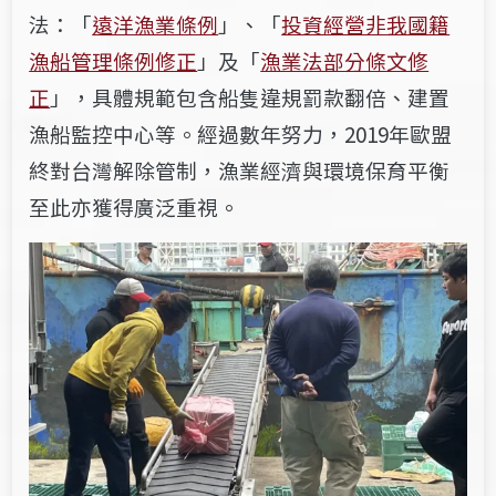
法：「
遠洋漁業條例
」、「
投資經營非我國籍
漁船管理條例修正
」及「
漁業法部分條文修
正
」，
具體規範包含船隻違規罰款翻倍、建置
漁船監控中心等。經過數年努力，2019
年歐盟
終對台灣解除管制，漁業經濟與環境保育平衡
至此亦獲得廣泛重視。