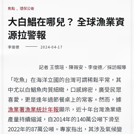
焦點
,
環保公衛
大白鯧在哪兒？ 全球漁業資
源拉警報
李俊德
2024-04-17
記者 王懷瑄、陳薇安、李俊德／採訪報導
「吃魚」在海洋立國的台灣可謂稀鬆平常，其
中尤以白鯧魚肉質細緻，口感綿
密，廣受民眾
喜愛，更是逢年過節餐桌上的常客。然而，據
漁業署漁業統計年報
顯示，近十年台灣漁業總
產量持續縮減，自2014年的140萬公噸下滑至
2022
年的87萬公噸。專家指出，其涉及氣候變