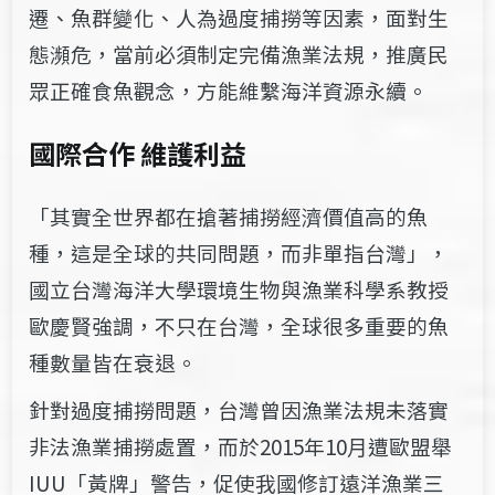
遷、魚群變化、人為過度捕撈等因素，
面對生
態瀕危，當前必須制定完備漁業法規，推廣民
眾正確食魚觀念，方能維
繫海洋資源永續。
國際合作 維護利益
「其實全世界都在搶著捕撈經濟價值高的魚
種，這是全球的共同問題，而非單
指台灣」，
國立台灣海洋大學環境生物與漁業科學系教授
歐慶賢強調，不只在
台灣，全球很多重要的魚
種數量皆在衰退。
針對過度捕撈問題，台灣曾因漁業法規未落實
非法漁業捕撈處置，而於2015
年10月遭歐盟舉
IUU「黃牌」警告，促使我國修訂遠洋漁業三