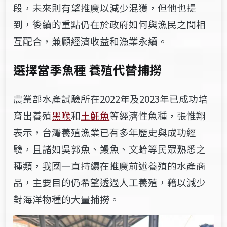
段，未來則有望推廣以減少混獲，但
他也提
到，後續的重點仍在於政府如何與漁民之間相
互配合，兼顧經濟收益和漁業永續
。
選擇當季魚種 養殖代替捕撈
農業部水產試驗所在2022年及2023年已成功培
育出養殖
黑喉
和
土魠魚
等經濟性魚種，張惟翔
表示，台灣養殖漁業已有多年歷史與成功經
驗，且諸如吳郭魚、鰻魚、文蛤等民眾熟悉之
種類，我國一直持續在推廣前述養殖的水產商
品，主要目的仍希望透過人工養殖，藉以減少
對海洋物種的大量捕撈。