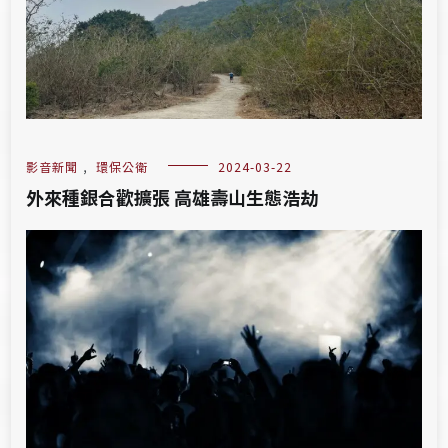
影音新聞
,
環保公衛
2024-03-22
外來種銀合歡擴張 高雄壽山生態浩劫