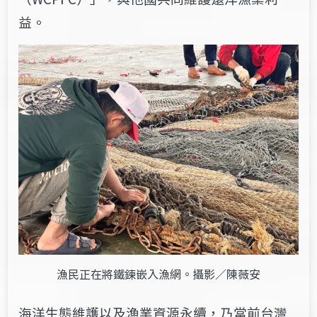
益。
漁民正在將鐵鍊嵌入漁網。攝影／陳薇安
海洋生態維護以及漁業資源永續，乃當前台灣