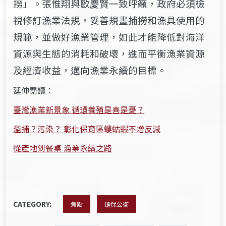
撈」。張惟翔與歐慶賢一致呼籲，政府必須檢
視修訂漁業法規，妥善規畫捕撈和漁具使用的
規範，並做好漁業管理，如此才能降低對海洋
資源與生態的消耗和破壞，進而平衡漁業資源
及經濟收益，邁向漁業永續的目標。
延伸閱讀：
臺灣漁業新景象 循環養殖是喜是憂？
濫捕？污染？ 彰化保育區螻蛄蝦不增反減
從產地到餐桌 漁業永續之路
CATEGORY:
焦點
環保公衛