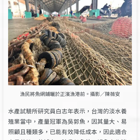
漁民將魚網鋪曬於正濱漁港前。攝影／陳薇安
水產試驗所研究員白志年表示，台灣的淡水養
殖業當中，產量冠軍為吳郭魚，因其量大、易
照顧且種類多，已能有效降低成本，因此適合