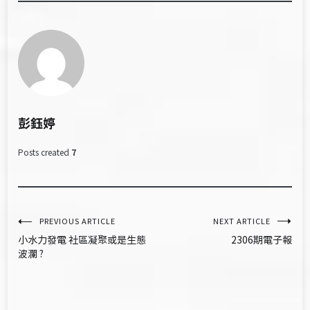
彭鈺婷
Posts created
7
文
PREVIOUS ARTICLE
NEXT ARTICLE
小水力發電 社區凝聚或是生態
2306期電子報
章
波瀾 ?
導
覽