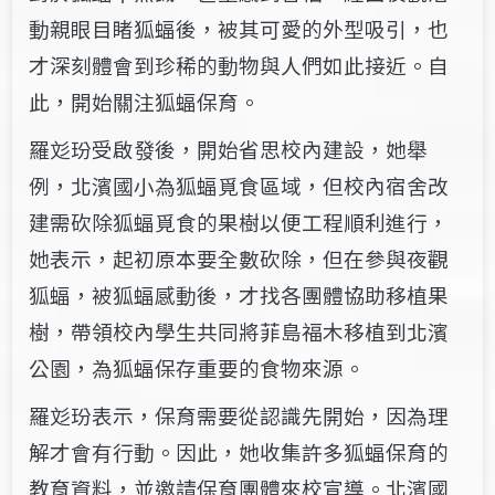
動親眼目睹狐蝠後，被其可愛的外型吸引，也
才深刻體會到珍稀的動物與人們如此接近。自
此，開始關注狐蝠保育。
羅彣玢受啟發後，開始省思校內建設，她舉
例，北濱國小為狐蝠覓食區域，但校內宿舍改
建需砍除狐蝠覓食的果樹以便工程順利進行，
她表示，起初原本要全數砍除，但在參與夜觀
狐蝠，被狐蝠感動後，才找各團體協助移植果
樹，帶領校內學生共同將菲島福木移植到北濱
公園，為狐蝠保存重要的食物來源。
羅彣玢表示，保育需要從認識先開始，因為理
解才會有行動。因此，她收集許多狐蝠保育的
教育資料，並邀請保育團體來校宣導。北濱國