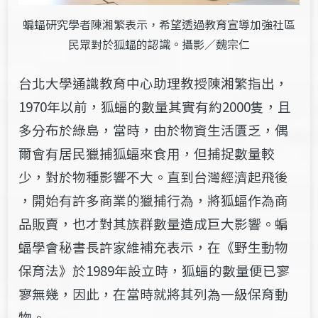
蝙蝠研究學者陳湘繁表示，希望透過教育宣導加強社區
民眾對於狐蝠的認識。攝影／魏宗仁
台​​​北大學通識教育中心助理教授陳湘繁指出，
1970年​以​前，​狐蝠的數量​其實​有​約2000​​隻​​，且
多分布於綠島，當時，由於物資生活匱乏，偶
爾會有居民獵捕狐蝠​來​​食用​，​但捕捉數量較
少，​​對於物種影響​不大。直到​​台灣經濟起飛​後​
，開始有許多​商業的獵捕行為，將狐蝠作為商
品販賣，​也​才對其族群數量造成巨大影響。蝙
蝠學會秘書長許家維補充​表示​​​，在​《​野生動物
保育法​》​於1989年設立時，狐蝠的數量便已寥
寥無幾，因此，在當時就將其列為一級保育動
物。