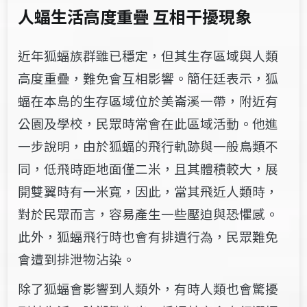
人
蝠
生活高度重疊 互相干擾現象
近年​​狐蝠族群雖已穩定，但其生存區域與人類
高度重疊，難免​會​互相​​影響​。簡任廷表示，狐
蝠在本島的生存區域位​於​美崙溪一帶，附近有
公園​​及學校，民眾時常會在​此​​​區域活動。他進
一步說明，由於狐蝠的飛行軌跡與一般鳥類不
同，低飛時距地面僅​二​​​米，且其體積較大，展
開雙翼時有一米寬，因此，當其飛近人類時，
對於民眾而言，容易產生​一些​壓迫與恐懼感。
此外，狐蝠飛行時也會有排遺行為，​​民眾​難免
會遭​​到排泄物​沾染。
除了狐蝠會影響到人類外，有時人​類​​​也會驚擾