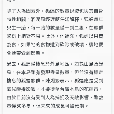
除了人為因素外，狐蝠的數量銳減也與​其​自身
特性相關​​。​洄瀾風經理簡任廷​解釋​​​，狐蝠每年
只生一胎，每一胎的數量僅一到​​​二​​​隻，在族群
繁衍​上​相對不易​。此外，​他補充，​狐蝠以果實
為食，如果​牠​​的食物遭到砍除或破壞，棲地便
會連帶受到影響。
過去，狐蝠僅棲息於外島地區，如龜山島及綠
島，在本島雖​有發現零星數量，但​並​沒有​穩定
棲息的狐蝠族群。陳湘繁表示，狐蝠​應​是受​到​
氣候變遷影響​，才遷徙至​​台灣本島​​的花蓮市，​
由於目前沒有受到人為捕捉及天敵影響，雖​數
量​僅​​​​50​多隻，但未來的成長​可被預期​。​