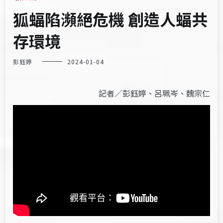
狐蝠陷瀕絕危機 創造人蝠共
存環境
彭鈺婷
2024-01-04
記者／
彭鈺婷、
呂珮岑、
魏宗仁