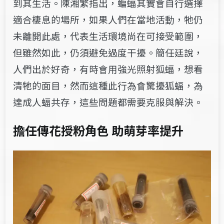
到其生活。陳湘繁指出，蝙蝠​其實​會自行選擇
適合棲息的場所，如果人們在當地活動，牠仍​
未離開此處​​，代表​生活環境​尚在可接受範圍​，​
但​​雖然如此，​仍須避免過度干擾。簡任廷說，
人們出於好奇，有時會用強光照射狐蝠，​想看
清牠的面目，然而這​​種​​此​行為會驚擾狐蝠，為
達成人蝠共存，這些問題都需要​​克服與解決。
擔任傳花授粉角色 助萌芽率提升