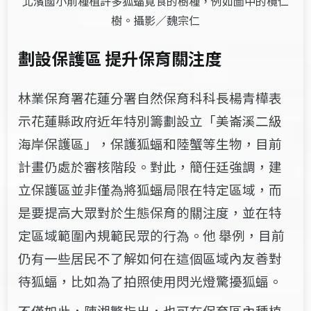
北濱國小前種植許多狐蝠覓食的樹種，例如圖中的欖仁
樹。攝影／魏宗仁
劃
設保護區 提升保育關注度
林業保育署花蓮分署自然保育科科長楊青樺表
示花蓮縣政府近年特別籌劃設立「美崙溪二級
海岸保護區」，保護狐蝠和陸蟹等生物，目前
計畫仍處於審核階段。對此，簡任廷強調，建
立保護區並非僅為將狐蝠局限在特定區域，而
是要提高大眾對於生態保育的關注度，並在特
定區域範圍內規範民眾的行為。他 舉例，目前
仍有一些居民不了解如何在這個區域內友善對
待狐蝠，比如為了拍照使用閃光燈驚擾狐蝠。
不僅如此，陳湘繁指出，也可在保育區內種植