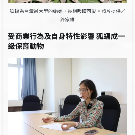
狐蝠為台灣最大型的蝙蝠，長相吸睛可愛。照片提供／
許家維
受商業行為及自身特性影響 狐
蝠
成一
級保育動物