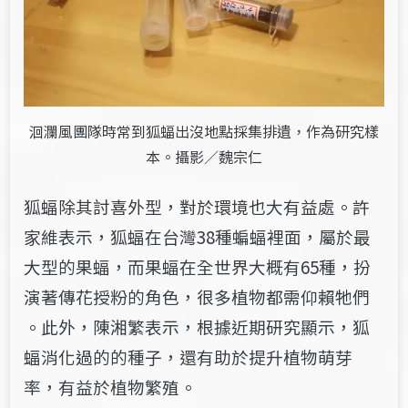
洄瀾風團隊時常到狐蝠出沒地點採集排遺，作為研究樣
本。攝影／魏宗仁
狐蝠除其討喜外型，對於環境也大有益處。許
家維表示，狐蝠在台灣​38​​種蝙蝠裡面，​屬​於​最
大型的果蝠​，​​而果蝠在全世界大概有​65​種，扮
演著傳花授粉的角色，很多植物都​需​仰賴​牠​​​們​​
。此外，​陳湘繁​表示，根據近期研究顯示，狐
蝠消化過的的種子，還有助於提升植物萌芽
率，​有益於​​植物繁殖​​。