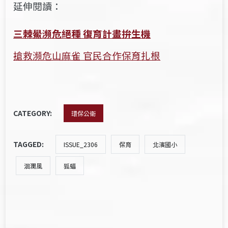
延伸閱讀：
三棘鱟瀕危絕種 復育計畫拚生機
搶救瀕危山麻雀 官民合作保育扎根
CATEGORY:
環保公衛
TAGGED:
ISSUE_2306
保育
北濱國小
洄瀾風
狐蝠