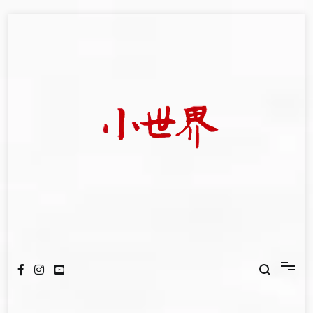
Skip
to
content
我們立足小世界，學習記錄浩瀚蒼穹
世新大學小世界