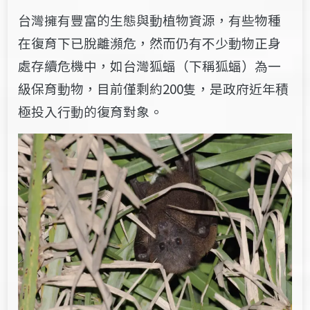
台
灣擁有豐富的生態與動植物資源，有些物種
在復育下已脫離瀕危
，然而
仍有不少動物正身
處存續危機中，
如
台灣狐蝠（
下
稱狐
蝠）
為
一
級保育動物，
目前僅剩約
200
隻，
是政府近年積
極投入行動的復育對象。