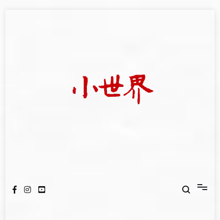
Skip
to
content
我們立足小世界，學習記錄浩瀚蒼穹
世新大學小世界