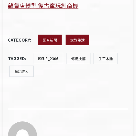
雜貨店轉型 復古童玩創商機
CATEGORY:
影音新聞
文教生活
TAGGED:
ISSUE_2306
傳統技藝
手工木雕
童玩達人