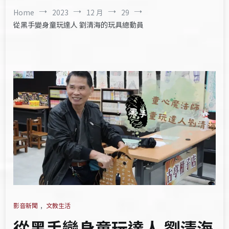
Home
2023
12 月
29
從黑手變身童玩達人 劉清海的玩具總動員
影音新聞
,
文教生活
從黑手變身童玩達人 劉清海