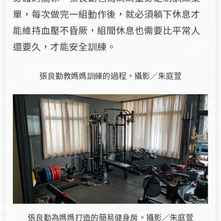
單，每次做完一組動作後，就必須躺下休息才
能維持血壓不昏厥，組間休息也需要比平常人
還要久，才能安全訓練。
張良勤教媽媽訓練的過程。攝影／朱庭萱
張良勤為媽媽打造的簡易健身房。攝影／朱庭萱