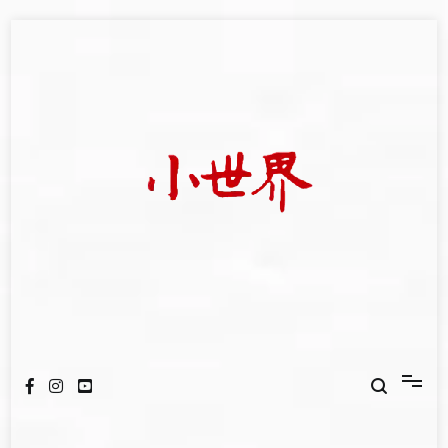
Skip
to
content
我們立足小世界，學習記錄浩瀚蒼穹
世新大學小世界