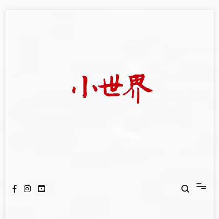
Skip
to
content
我們立足小世界，學習記錄浩瀚蒼穹
世新大學小世界