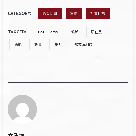
CATEGORY:
影音新聞
焦點
社會社福
TAGGED:
ISSUE_2299
偏鄉
原住民
攝影
教會
老人
部落照相館
文及均