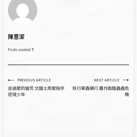
陳意潔
Posts created
7
文
PREVIOUS ARTICLE
NEXT ARTICLE
走過愛的蠻荒 文國士用愛陪伴
秋行軍蟲橫行 農作面臨蟲蟲危
章
逆境少年
機
導
覽