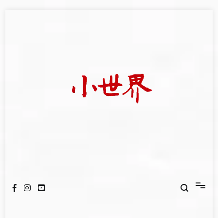
Skip
to
content
我們立足小世界，學習記錄浩瀚蒼穹
世新大學小世界