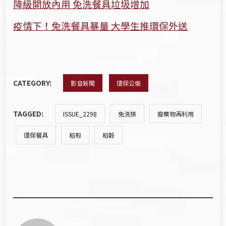
降級開放內用 免洗餐具垃圾增加
疫情下！免洗餐具暴量 大學生推環保外送
CATEGORY:
影音新聞
環保公衛
TAGGED:
ISSUE_2298
免洗筷
廢棄物再利用
環保餐具
稻殼
稻穀