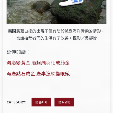
新國民藍白拖的出現不但有助於減緩海洋污染的情形，
也讓拾荒者們的生活有了改善。攝影／吳靜怡
延伸閱讀：
海廢變黃金 廢蚵繩羽化成絲金
海廢點石成金 廢棄漁網變眼鏡
CATEGORY:
影音新聞
環保公衛