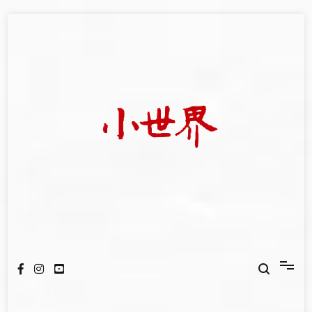
Skip
to
content
我們立足小世界，學習記錄浩瀚蒼穹
世新大學小世界