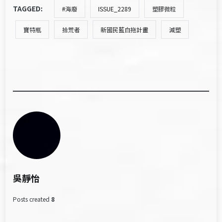
TAGGED:
#海廢
ISSUE_2289
塑膠微粒
寶特瓶
拾荒者
新國民藍白拖計畫
減塑
吳靜怡
Posts created
8