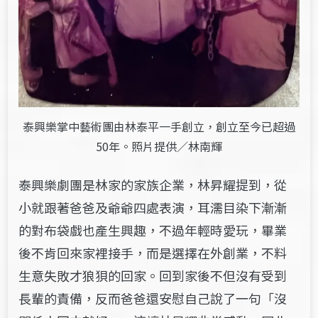
泰興樂掌中藝術團由林泰平一手創立，創立至今已超過
50年。照片提供／林南輝
泰興樂劇團是林家的家族企業，林昇耀提到，從
小就跟著爸爸及爺爺四處表演，耳濡目染下漸漸
的對布袋戲也產生興趣，不過年輕時愛玩，畢業
後不肯回來家裡接手，而是選擇在外創業，不料
生意失敗才狼狽的回家。回到家後不但沒有受到
長輩的責備，反而爸爸還安慰自己說了一句「沒