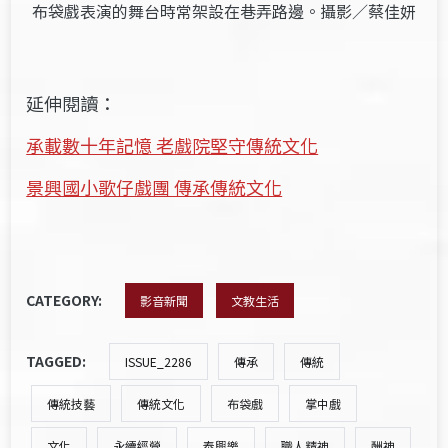
布袋戲表演的舞台時常架設在巷弄路邊。攝影／蔡佳妍
延伸閱讀：
承載數十年記憶 老戲院堅守傳統文化
景興國小歌仔戲團 傳承傳統文化
CATEGORY:
影音新聞
文教生活
TAGGED:
ISSUE_2286
傳承
傳統
傳統技藝
傳統文化
布袋戲
掌中戲
文化
永續經營
泰興樂
職人精神
酬神