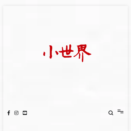
Skip
to
content
我們立足小世界，學習記錄浩瀚蒼穹
世新大學小世界