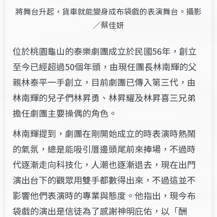
將舞台升起，貨車就能變身成布袋戲的表演舞台。攝影
／蔡佳妍
位於桃園龜山的泰樂劇團成立於民國
56
年，創立
至今已經超過
50
個年頭，由現任團長林南輝的父
親林泰平一手創立，目前劇團已傳入第三代，由
林南輝的兒子們林昇勇、林昇耀及林昇喜三兄弟
擔任劇團主要操偶的角色。
林南輝提到，劇團在剛開始成立的時表演時熱鬧
的氣氛，總是能吸引厝邊頭尾前來捧場，不過時
代逐漸走向科技化，人潮也逐漸退去，現在出門
演出台下的觀眾用雙手都數得出來，不過這並不
影響他們表演時的專業與態度。他指出，現今布
袋戲的演出是信徒為了感謝神明庇佑，以「酬