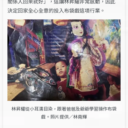
關係人回來就好」，這讓林昇耀非常感動，因此
決定回家全心全意的投入布袋戲這項行業。
林昇耀從小耳濡目染，跟著爸爸及爺爺學習操作布袋
戲。照片提供／林南輝