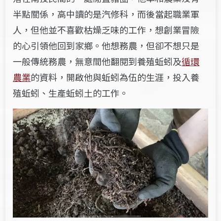
半點關係，高中讀的是汽修科，而後當起職業軍
人，但他並不喜歡枯燥乏味的工作，想創業冒險
的心引領他回到家鄉。
他
想務農，但卻不想只是
一般傳統務農，無意間他翻閱到養殖蚯蚓及
循環
農業
的資料，開啟他與蚯蚓為伍的生涯，投入養
殖蚯蚓、生產蚯蚓土的工作。