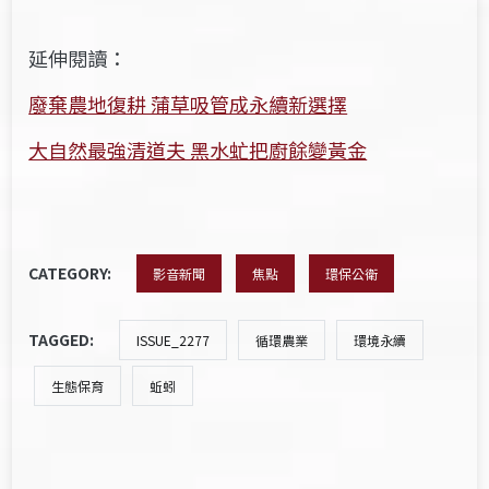
延伸閱讀：
廢棄農地復耕 蒲草吸管成永續新選擇
大自然最強清道夫 黑水虻把廚餘變黃金
CATEGORY:
影音新聞
焦點
環保公衛
TAGGED:
ISSUE_2277
循環農業
環境永續
生態保育
蚯蚓