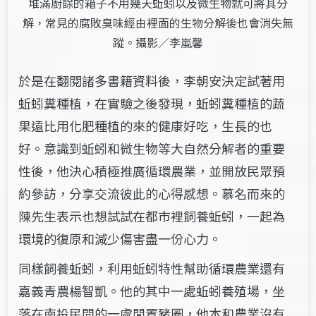
堆滿廚餘的箱子不用幾天蚯蚓以及微生物就可將其分
解，常見的腐敗臭味經由裡面的生物分解後也會消失無
蹤。攝影／李嵐馨
於是在翻閱諸多書籍資料後，李朝安決定試著用
蚯蚓糞種植，在實驗之後發現，蚯蚓糞種植的蔬
果遠比用化肥種植的來的健康好吃，生長的也
好。意識到蚯蚓和微生物等大自然分解者的重要
性後，他決心積極推廣循環農業，並開放民眾預
約參訪，分享交流彼此的心得感想。慕名而來的
陳先生表示也想試試在都市裡飼養蚯蚓，一起為
環境的復原和減少傷害盡一份心力。
同樣飼養蚯蚓，利用蚯蚓特性幫助循環農業還有
嘉義青農楊智凱。他的其中一處蚯蚓養殖場，坐
落在南投民間的一處閒置豬圈，他本和農業沒有