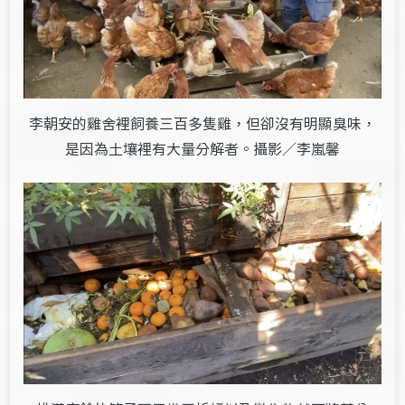
李朝安的雞舍裡飼養三百多隻雞，但卻沒有明顯臭味，
是因為土壤裡有大量分解者。攝影／李嵐馨