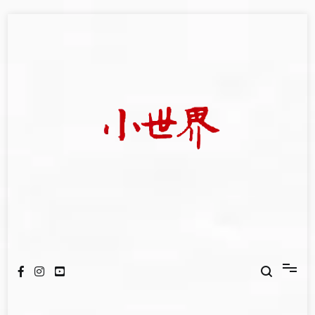
Skip
to
content
我們立足小世界，學習記錄浩瀚蒼穹
世新大學小世界