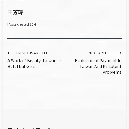
王芳瑋
Posts created
354
文
PREVIOUS ARTICLE
NEXT ARTICLE
A Work of Beauty: Taiwan’s
Evolution of Payment In
章
Betel Nut Girls
Taiwan And Its Latent
Problems
導
覽