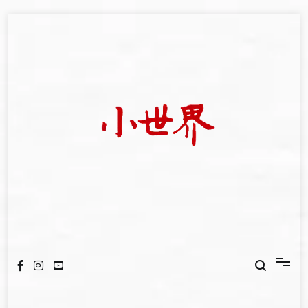
Skip
to
content
我們立足小世界，學習記錄浩瀚蒼穹
世新大學小世界