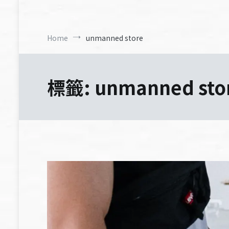
Home
unmanned store
標籤:
unmanned sto