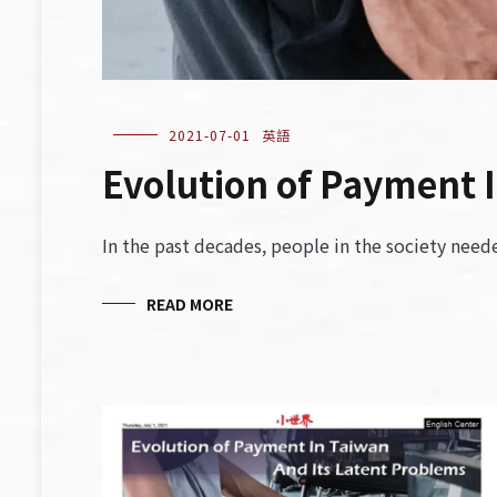
2021-07-01
英語
Evolution of Payment 
In the past decades, people in the society nee
READ MORE