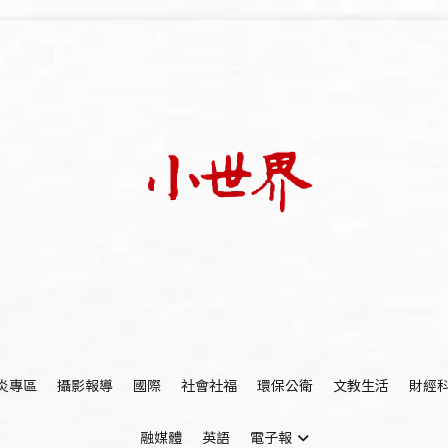
我們立足小世界，學習記錄浩瀚蒼穹
世新大學小世界
炎專區
攝影報導
國際
社會社福
環保公衛
文教生活
財經
融媒體
英語
電子報