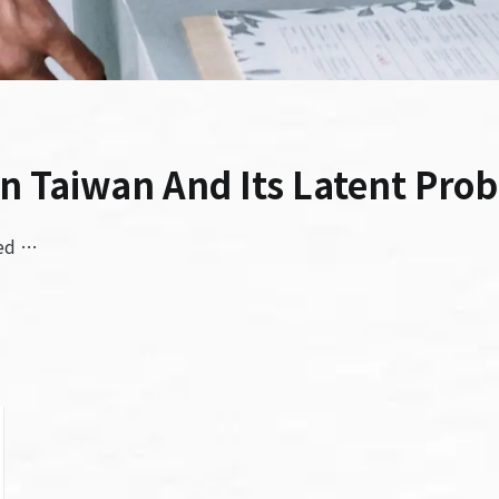
In Taiwan And Its Latent Pro
ded …