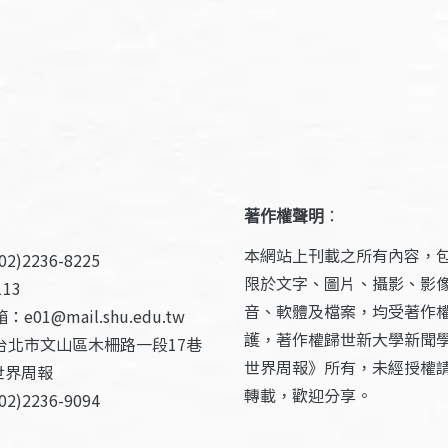
著作權聲明
：
本網站上刊載之所有內容，
2)2236-8225
限於文字、圖片、攝影、影
13
音、軟體及檔案，均受著作
e01@mail.shu.edu.tw
護，著作權歸世新大學新聞
台北市文山區木柵路一段17巷
世界周報》所有，未經授權
世界周報
轉載，歡迎分享。
2)2236-9094