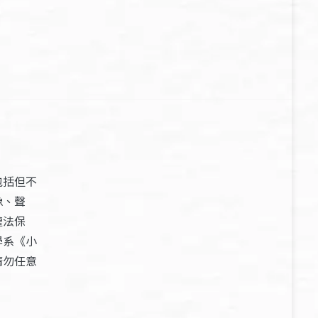
包括但不
像、聲
權法保
學系《小
請勿任意