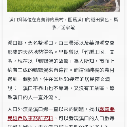
溪口鄉識位在嘉義縣的農村，圖爲溪口的稻田景色。攝
影／游家瑄
溪口鄉，舊名雙溪口，由三疊溪以及華興溪交會
形成的天然地勢得名。早期曾以「竹編王國」聞
名，現在以「鵪鶉蛋的故鄉」為人所知，市面上
約有三成的鵪鶉蛋來自這裡。而這個純樸的農村
遇到一個難題。住在當地50幾年的居民陳文淵
說：「溪口不靠山也不靠海，又沒有工業區，導
致溪口的人一直外流。」
人口外流是溪口鄉一直以來的問題，找出
嘉義縣
民雄戶政事務所資料
，可以發現溪口的人口數每
年都在減少，走在溪口街上看到的多以老人為