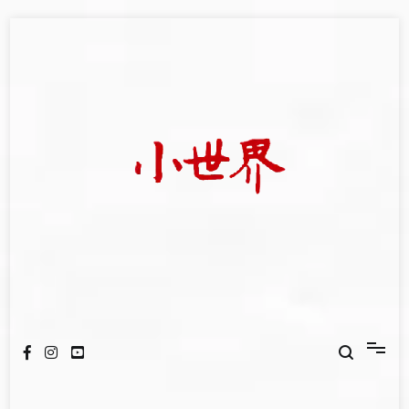
Skip
to
content
我們立足小世界，學習記錄浩瀚蒼穹
世新大學小世界