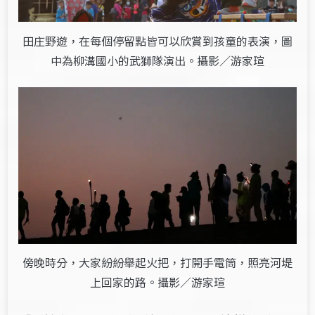
田庄野遊，在每個停留點皆可以欣賞到孩童的表演，圖
中為柳溝國小的武獅隊演出。攝影／游家瑄
傍晚時分，大家紛紛舉起火把，打開手電筒，照亮河堤
上回家的路。攝影／游家瑄