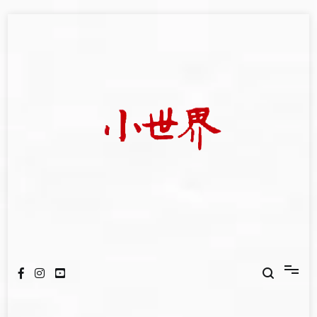
Skip
to
content
我們立足小世界，學習記錄浩瀚蒼穹
世新大學小世界