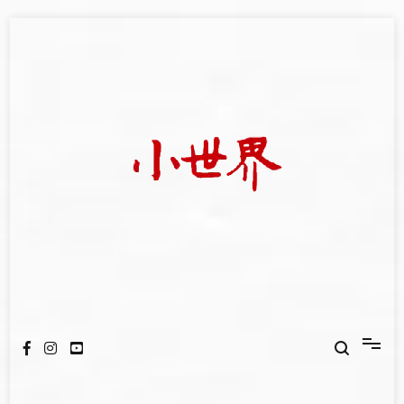
Skip
to
content
我們立足小世界，學習記錄浩瀚蒼穹
世新大學小世界