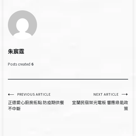
朱宸霆
Posts created
6
文
PREVIOUS ARTICLE
NEXT ARTICLE
正德愛心廚房拓點 防疫期供餐
宜蘭民宿架光電板 響應綠能政
章
不中斷
策
導
覽