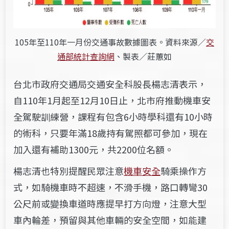
105年至110年一月份交通事故數據圖表。資料來源／
交
通部統計查詢網
、製表／莊蕙如
台北市政府交通局交通安全科
股長
楊志清表示，
自110年1月起至12月10日止，北市府推動機車安
全駕駛訓練營，課程有包含6小時學科還有10小時
的術科，只要年滿18歲持有駕照都可參加，現在
加入還有補助1300元，共2200位名額。
楊志清
也特別提醒民眾注意
機車安全
騎乘操作方
式，如騎機車時不超速，不滑手機，路口轉彎30
公尺前或變換車道時應提早打方向燈，注意大型
車內輪差，預留與其他車輛的安全空間，如能建