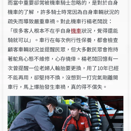
而當中重要卻常被機車騎士忽略的，是對於自身
機車的了解 ，許多騎士時常因為自身車輛狀況的
疏失而導致嚴重車禍。對此機車行楊老闆說：
「很多客人根本不在乎自身
機車
狀況，覺得還能
騎就可以」。車行在每次例行性保養，都會檢查
顧客車輛狀況並提醒民眾，但大多數民眾會抱持
著鴕鳥心態不維修，心存僥倖。楊老闆回憶有一
次曾提醒一位老婦人輪胎要更換，用了10年已經
不能再用，卻堅持不換，沒想到一打完氣剛離開
車行，馬上爆胎發生車禍，真的得不償失。